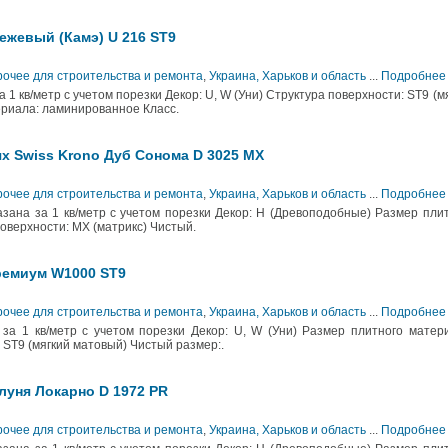
ежевый (Камэ) U 216 ST9
рочее для строительства и ремонта
,
Украина, Харьков и область
...
Подробнее
 1 кв/метр с учетом порезки Декор: U, W (Уни) Структура поверхности: ST9 (м
ериала: ламинированное Класс.
х Swiss Krono Дуб Сонома D 3025 MX
рочее для строительства и ремонта
,
Украина, Харьков и область
...
Подробнее
азана за 1 кв/метр с учетом порезки Декор: H (Древоподобные) Размер пли
оверхности: МХ (матрикс) Чистый.
ремиум W1000 ST9
рочее для строительства и ремонта
,
Украина, Харьков и область
...
Подробнее
за 1 кв/метр с учетом порезки Декор: U, W (Уни) Размер плитного матер
ST9 (мягкий матовый) Чистый размер:.
луня Локарно D 1972 PR
рочее для строительства и ремонта
,
Украина, Харьков и область
...
Подробнее