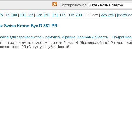
Сортировать по
75
|
76-100
|
101-125
|
126-150
|
151-175
|
176-200
| 201-225 |
226-250
|
[>>250>>
 Swiss Krono Бук D 381 PR
рочее для строительства и ремонта
,
Украина, Харьков и область
...
Подробнее
азана за 1 кв/метр с учетом порезки Декор: H (Древоподобные) Размер пли
оверхности: PR (Структура дуба) Чистый.