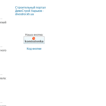
Строительный портал
ДивоСтрой Харьков -
divostroi.kh.ua
...
ягкий
Наша кнопка:
...
Код кнопки
тного
...
иала:
...