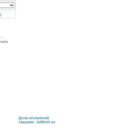
]
...
тного
Доска объявлений
Харькова - AdMir.kh.ua