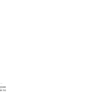
...
ерам.
ми по