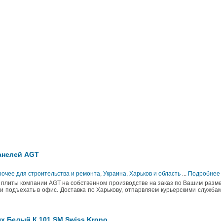
анелей AGT
рочее для строительства и ремонта
,
Украина, Харьков и область
...
Подробнее
 плиты компании AGT на собственном производстве на заказ по Вашим разм
и подъехать в офис. Доставка по Харькову, отпарвляем курьерскими служба
х Белый К 101 SM Swiss Krono