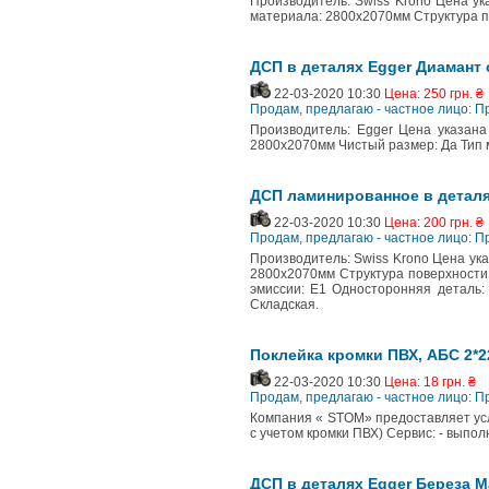
Производитель: Swiss Krono Цена ук
материала: 2800х2070мм Структура п
ДСП в деталях Egger Диамант 
22-03-2020 10:30
Цена: 250 грн. ₴
Продам, предлагаю - частное лицо: П
Производитель: Egger Цена указана 
2800х2070мм Чистый размер: Да Тип 
ДСП ламинированное в деталя
22-03-2020 10:30
Цена: 200 грн. ₴
Продам, предлагаю - частное лицо: П
Производитель: Swiss Krono Цена указ
2800х2070мм Структура поверхности:
эмиссии: E1 Односторонняя деталь:
Складская.
Поклейка кромки ПВХ, АБС 2*2
22-03-2020 10:30
Цена: 18 грн. ₴
Продам, предлагаю - частное лицо: П
Компания « STOM» предоставляет услуг
с учетом кромки ПВХ) Сервис: - выпол
ДСП в деталях Egger Береза М