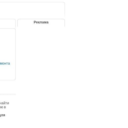
Реклама
емонта
 найти
ию в
для