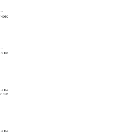
...
ного
...
на на
...
на на
делки
...
на на