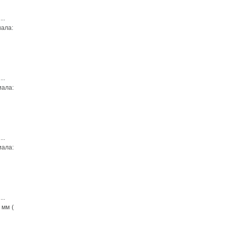
...
иала:
...
иала:
...
иала:
...
 мм (