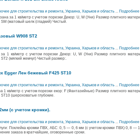
рочее для строительства и ремонта
,
Украина, Харьков и область
...
Подробнее
ана за 1 кв/метр с учетом порезки Декор: U, W (Уни) Размер плитного матер
 SM (матовый шелк (гладкий) Чистый.
азовый W908 SТ2
рочее для строительства и ремонта
,
Украина, Харьков и область
...
Подробнее
за 1 кв/метр с учетом порезки Декор: U, W (Уни) Размер плитного матер
ST2 (мягкий жемчуг) Чистый размер:.
х Egger Лен бежевый F425 ST10
рочее для строительства и ремонта
,
Украина, Харьков и область
...
Подробнее
а 1 кв/метр с учетом порезки екор: F (Фантазийные) Размер плитного матер
 ST10 (шероховатые глубокие.
2мм (с учетом кромки).
рочее для строительства и ремонта
,
Украина, Харьков и область
...
Подробнее
и: Поклейка кромки ПВХ, АБС: 0, 5 — 0, 6 мм (с учетом кромки ПВХ) 0, 8 — 1
нение заказа в кратчайшие, оговоренные сроки.