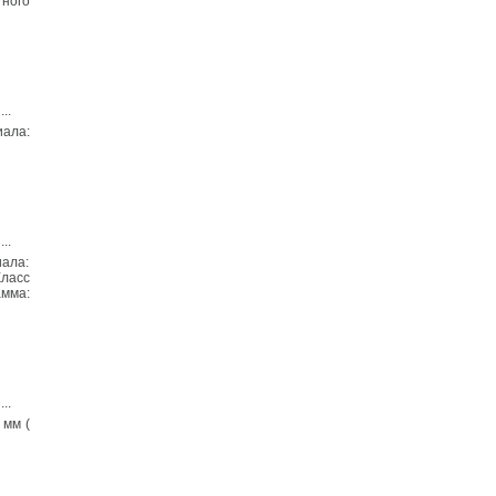
тного
...
иала:
...
иала:
Класс
амма:
...
 мм (