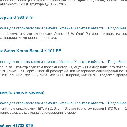
азана за 1 кв/метр с учетом порезки Декор: H (Древоподобные) Размер пли
оверхности: PR (Структура дуба) Чистый.
серый U 963 ST9
рочее для строительства и ремонта
,
Украина, Харьков и область
...
Подробнее
за 1 кв/метр с учетом порезки Декор: U, W (Уни) Размер плитного матер
материала: ламинированное Класс.
х Swiss Krono Белый К 101 PE
рочее для строительства и ремонта
,
Украина, Харьков и область
...
Подробнее
ана за 1 кв/метр с учетом порезки Декор: U, W (Уни) Размер плитного матер
 PE (лимонная корка) Чистый размер: Да Тип материала: ламинированное 
 Нет Толщина, мм: 16 Длина, мм: 2800 Ширина, мм: 2070 Складская прогр
2мм (с учетом кромки).
рочее для строительства и ремонта
,
Украина, Харьков и область
...
Подробнее
и: Поклейка кромки ПВХ, АБС: 0, 5 — 0, 6 мм (с учетом кромки ПВХ) 0, 8 — 1
нение заказа в кратчайшие, оговоренные сроки.
айнау H1733 ST9