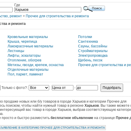
Где
ство, ремонт
>
Прочее для строительства и ремонта
ства и ремонта
Кровельные материалы
Потолки
Крыша, черепица
Сантехника
Лакокрасочные материалы
Сауны, бассейны
Лестницы
Стройматериалы
Лифты, эскалаторы
Электропроводка
Отопление, обогрев
Щебень, песок
Метизы, гвозди, крепеж, оснастка
Прочее для строительства и р
Отделочные материалы
Пол, паркет, ламинат
Только с фото?:
-
 продаже новых или б/у товаров в городе Харьков и категории Прочее для
есь поиском, чтобы найти нужный товар в регионе
Харьков
. Вы также можете
интересующий вас товар в городе Харьков, выбрав соответствующую категор
а.
те просто и быстро разместить
бесплатное объявление
на странице
Прочее 
БЪЯВЛЕНИЕ В КАТЕГОРИЮ ПРОЧЕЕ ДЛЯ СТРОИТЕЛЬСТВА И РЕМОНТА