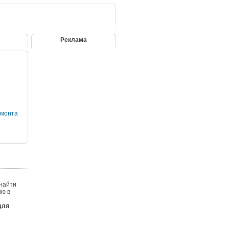
Реклама
емонта
 найти
ию в
для