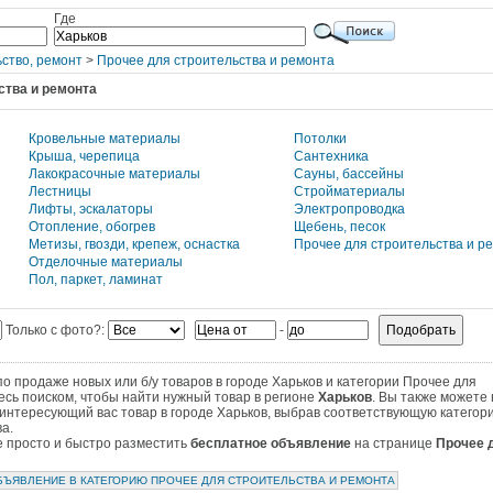
Где
ство, ремонт
>
Прочее для строительства и ремонта
ства и ремонта
Кровельные материалы
Потолки
Крыша, черепица
Сантехника
Лакокрасочные материалы
Сауны, бассейны
Лестницы
Стройматериалы
Лифты, эскалаторы
Электропроводка
Отопление, обогрев
Щебень, песок
Метизы, гвозди, крепеж, оснастка
Прочее для строительства и р
Отделочные материалы
Пол, паркет, ламинат
Только с фото?:
-
 продаже новых или б/у товаров в городе Харьков и категории Прочее для
есь поиском, чтобы найти нужный товар в регионе
Харьков
. Вы также можете
интересующий вас товар в городе Харьков, выбрав соответствующую категор
а.
те просто и быстро разместить
бесплатное объявление
на странице
Прочее 
БЪЯВЛЕНИЕ В КАТЕГОРИЮ ПРОЧЕЕ ДЛЯ СТРОИТЕЛЬСТВА И РЕМОНТА