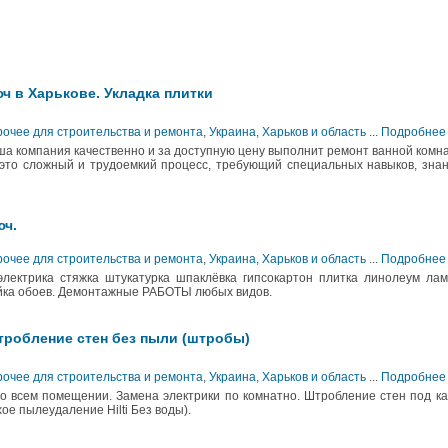
ч в Харькове. Укладка плитки
рочее для строительства и ремонта
,
Украина, Харьков и область
...
Подробнее
ша компания качественно и за доступную цену выполнит ремонт ванной комн
 это сложный и трудоемкий процесс, требующий специальных навыков, зна
юч.
рочее для строительства и ремонта
,
Украина, Харьков и область
...
Подробнее
 электрика стяжка штукатурка шпаклёвка гипсокартон плитка линолеум ла
ейка обоев. Демонтажные РАБОТЫ любых видов.
тробление стен без пыли (штробы)
рочее для строительства и ремонта
,
Украина, Харьков и область
...
Подробнее
во всем помещении. Замена электрики по комнатно. Штробление стен под к
ое пылеудаление Hilti Без воды).