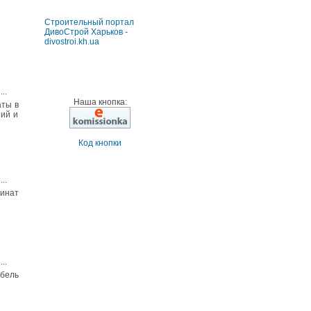
Строительный портал
ДивоСтрой Харьков -
divostroi.kh.ua
...
Наша кнопка:
аты в
ний и
Код кнопки
...
минат
...
абель