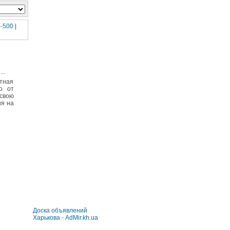
-500
|
...
атная
о от
 свою
ия на
Доска объявлений
Харькова - AdMir.kh.ua