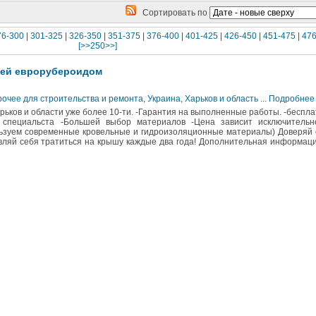
Сортировать по
76-300
|
301-325
|
326-350
|
351-375
|
376-400
|
401-425
|
426-450
|
451-475
|
476
[>>250>>]
ией еврорубероидом
рочее для строительства и ремонта
,
Украина, Харьков и область
...
Подробнее
ьков и области уже более 10-ти. -Гарантия на выполненные работы. -беспл
о специальста -Большей выбор материалов -Цена зависит исключительн
ьзуем современные кровельные и гидроизоляционные материалы) Доверяй
вляй себя тратиться на крышу каждые два года! Дополнительная информац