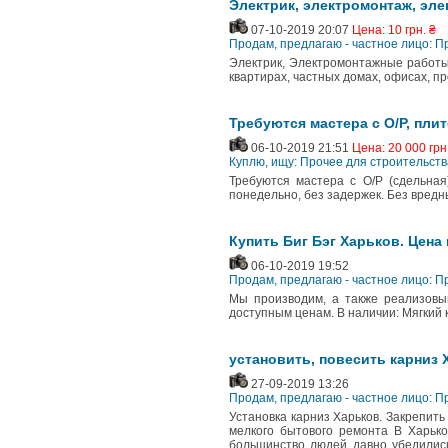
Электрик, электромонтаж, эл
07-10-2019 20:07
Цена: 10 грн. ₴
Продам, предлагаю - частное лицо: П
Электрик, Электромонтажные работы 
квартирах, частных домах, офисах, 
Требуются мастера с О/Р, пли
06-10-2019 21:51
Цена: 20 000 грн
Куплю, ищу: Прочее для строительств
Требуются мастера с О/Р (сдельная)
понедельно, без задержек. Без вред
Купить Биг Бэг Харьков. Цена
06-10-2019 19:52
Продам, предлагаю - частное лицо: П
Мы производим, а также реализовы
доступным ценам. В наличии: Мягкий 
установить, повесить карниз 
27-09-2019 13:26
Продам, предлагаю - частное лицо: П
Установка карниз Харьков. Закрепить 
мелкого бытового ремонта В Харьк
большинство людей давно убедилис