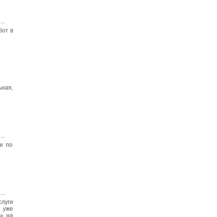
...
бот в
ьная,
...
и по
...
слуги
 уже
» на