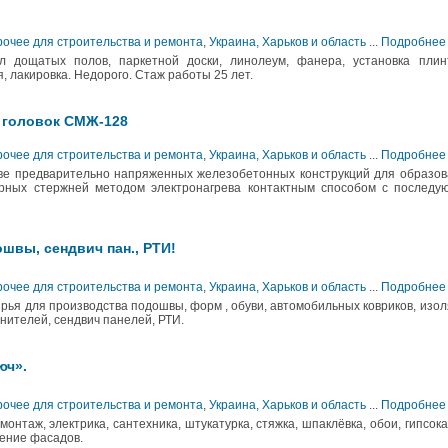
рочее для строительства и ремонта
,
Украина, Харьков и область
...
Подробнее
л дощатых полов, паркетной доски, линолеум, фанера, установка плинт
, лакировка. Недорого. Стаж работы 25 лет.
х головок СМЖ-128
рочее для строительства и ремонта
,
Украина, Харьков и область
...
Подробнее
ве предварительно напряженных железобетонных конструкций для образов
урных стержней методом электронагрева контактным способом с последу
швы, сендвич пан., РТИ!
рочее для строительства и ремонта
,
Украина, Харьков и область
...
Подробнее
 для производства подошвы, форм , обуви, автомобильных ковриков, изо
тнителей, сендвич панелей, РТИ.
юч».
рочее для строительства и ремонта
,
Украина, Харьков и область
...
Подробнее
онтаж, электрика, сантехника, штукатурка, стяжка, шпаклёвка, обои, гипсок
ление фасадов.