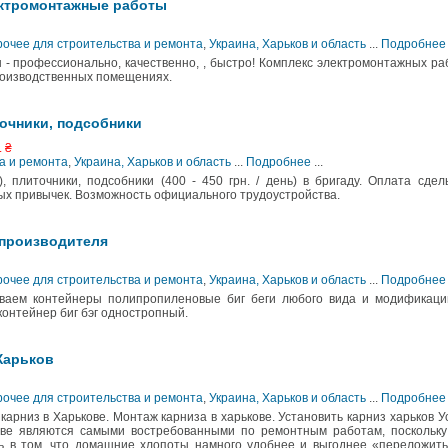
ектромонтажные работы
рочее для строительства и ремонта
,
Украина, Харьков и область
...
Подробнее
- профессионально, качественно, , быстро! Комплекс электромонтажных ра
производственных помещениях.
точники, подсобники
. ₴
а и ремонта
,
Украина, Харьков и область
...
Подробнее
...
, плиточники, подсобники (400 - 450 грн. / день) в бригаду. Оплата сдел
ных привычек. Возможность официального трудоустройства.
 производителя
рочее для строительства и ремонта
,
Украина, Харьков и область
...
Подробнее
ваем контейнеры полипропиленовые биг беги любого вида и модификаци
контейнер биг бэг одностропный.
Харьков
рочее для строительства и ремонта
,
Украина, Харьков и область
...
Подробнее
карниз в Харькове. Монтаж карниза в харькове. Установить карниз харьков У
ове являются самыми востребованными по ремонтным работам, поскольку
ь в том, что домашние хлопоты намного удобнее и выгоднее «переложить