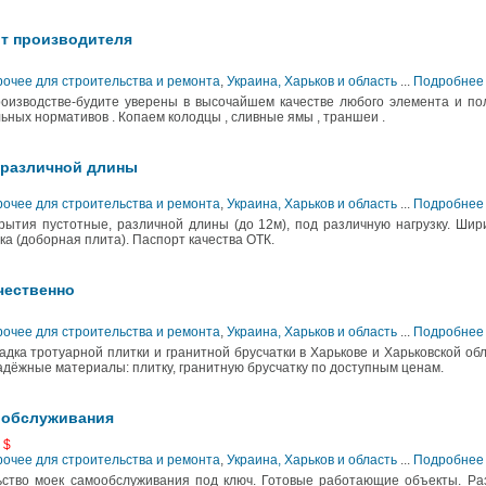
от производителя
рочее для строительства и ремонта
,
Украина, Харьков и область
...
Подробнее
оизводстве-будите уверены в высочайшем качестве любого элемента и п
ных нормативов . Копаем колодцы , сливные ямы , траншеи .
 различной длины
рочее для строительства и ремонта
,
Украина, Харьков и область
...
Подробнее
ытия пустотные, различной длины (до 12м), под различную нагрузку. Шир
а (доборная плита). Паспорт качества ОТК.
чественно
рочее для строительства и ремонта
,
Украина, Харьков и область
...
Подробнее
дка тротуарной плитки и гранитной брусчатки в Харькове и Харьковской об
адёжные материалы: плитку, гранитную брусчатку по доступным ценам.
ообслуживания
 $
рочее для строительства и ремонта
,
Украина, Харьков и область
...
Подробнее
ьство моек самообслуживания под ключ. Готовые работающие объекты. Ра