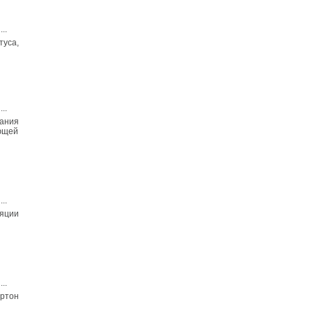
...
уса,
...
ания
ющей
...
ляции
...
артон