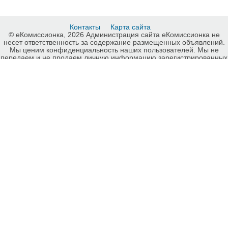
Контакты
Карта сайта
© еКомиссионка, 2026 Администрация сайта еКомиссионка не
несет ответственность за содержание размещенных объявлений.
Мы ценим конфиденциальность наших пользователей. Мы не
передаем и не продаем личную информацию зарегистрированных
пользователей еКомиссионка третьм лицам. Мы не отвечаем за
правила конфиденциальности сайтов на которые ссылается
еКомиссионка. На некоторых страницах нашего сайта
представлена реклама Google Adsense Advertising Network. Чтобы
узнать подробней о правилах конфиденциальности Google
нажмите тут
.
Интернет-комиссионка Инструменты и оборудование Харьков.
Бесплатные объявления Инструменты и оборудование Харьков.
Продажа Инструменты и оборудование Харьков, купить
Инструменты и оборудование Харьков, куплю б/у, продам б/у
Харьков, бесплатные объявления Харьков, еКомиссионка
Страница номер 7-1.
-ukrainian