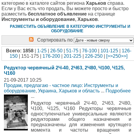
категорию в каталоге сайтов региона
Харьков
справа.
Если у Вас есть что продать, Вы можете просто и быстро
разместить
бесплатное объявление
на странице
Инструменты и оборудование, Харьков
.
РАЗМЕСТИТЬ ОБЪЯВЛЕНИЕ В КАТЕГОРИЮ ИНСТРУМЕНТЫ И
ОБОРУДОВАНИЕ
Сортировать по
Всего: 1858
|
1-25
|
26-50
|
51-75
|
76-100
|
101-125
|
126-
150
| 151-175 |
176-200
|
201-225
|
226-250
|
[>>250>>]
Редуктор червячный 2Ч-40, 2Ч63, 2Ч80, Ч100, Ч125,
Ч160
21-09-2017 10:25
Продам, предлагаю - частное лицо: Инструменты и
оборудование
,
Украина, Харьков и область
...
Подробнее
...
Редуктор червячный 2Ч-40, 2Ч63, 2Ч80,
Ч100, Ч125, Ч160 Редукторы червячные
одноступенчатые универсальные являются
редукторами общего назначения и
предназначены для изменения крутящего
момента и частоты вращения и