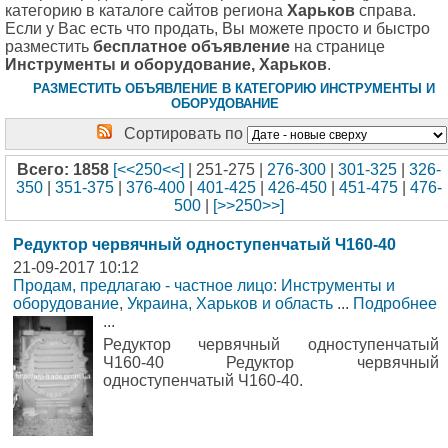
категорию в каталоге сайтов региона
Харьков
справа.
Если у Вас есть что продать, Вы можете просто и быстро
разместить
бесплатное объявление
на странице
Инструменты и оборудование, Харьков
.
РАЗМЕСТИТЬ ОБЪЯВЛЕНИЕ В КАТЕГОРИЮ ИНСТРУМЕНТЫ И
ОБОРУДОВАНИЕ
Сортировать по
Всего: 1858
[<<250<<]
| 251-275 |
276-300
|
301-325
|
326-
350
|
351-375
|
376-400
|
401-425
|
426-450
|
451-475
|
476-
500
|
[>>250>>]
Редуктор червячный одноступенчатый Ч160-40
21-09-2017 10:12
Продам, предлагаю - частное лицо: Инструменты и
оборудование
,
Украина, Харьков и область
...
Подробнее
...
Редуктор червячный одноступенчатый
Ч160-40 Редуктор червячный
одноступенчатый Ч160-40.