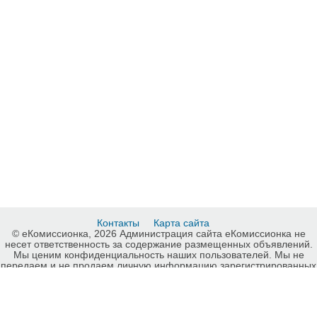
Контакты
Карта сайта
© еКомиссионка, 2026 Администрация сайта еКомиссионка не
несет ответственность за содержание размещенных объявлений.
Мы ценим конфиденциальность наших пользователей. Мы не
передаем и не продаем личную информацию зарегистрированных
пользователей еКомиссионка третьм лицам. Мы не отвечаем за
правила конфиденциальности сайтов на которые ссылается
еКомиссионка. На некоторых страницах нашего сайта
представлена реклама Google Adsense Advertising Network. Чтобы