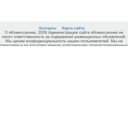
Контакты
Карта сайта
© еКомиссионка, 2026 Администрация сайта еКомиссионка не
несет ответственность за содержание размещенных объявлений.
Мы ценим конфиденциальность наших пользователей. Мы не
передаем и не продаем личную информацию зарегистрированных
пользователей еКомиссионка третьм лицам. Мы не отвечаем за
правила конфиденциальности сайтов на которые ссылается
еКомиссионка. На некоторых страницах нашего сайта
представлена реклама Google Adsense Advertising Network. Чтобы
узнать подробней о правилах конфиденциальности Google
нажмите тут
.
Интернет-комиссионка Renault Харьков. Бесплатные объявления
Renault Харьков. Продажа Renault Харьков, купить Renault Харьков,
куплю б/у, продам б/у Харьков, бесплатные объявления Харьков,
еКомиссионка .
-ukrainian