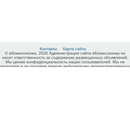
Контакты
Карта сайта
© еКомиссионка, 2026 Администрация сайта еКомиссионка не
несет ответственность за содержание размещенных объявлений.
Мы ценим конфиденциальность наших пользователей. Мы не
передаем и не продаем личную информацию зарегистрированных
пользователей еКомиссионка третьм лицам. Мы не отвечаем за
правила конфиденциальности сайтов на которые ссылается
еКомиссионка. На некоторых страницах нашего сайта
представлена реклама Google Adsense Advertising Network. Чтобы
узнать подробней о правилах конфиденциальности Google
нажмите тут
.
Интернет-комиссионка Народная музыка Харьков. Бесплатные
объявления Народная музыка Харьков. Продажа Народная музыка
Харьков, купить Народная музыка Харьков, куплю б/у, продам б/у
Харьков, бесплатные объявления Харьков, еКомиссионка .
-ukrainian