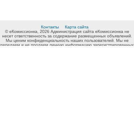
Контакты
Карта сайта
© еКомиссионка, 2026 Администрация сайта еКомиссионка не
несет ответственность за содержание размещенных объявлений.
Мы ценим конфиденциальность наших пользователей. Мы не
передаем и не продаем личную информацию зарегистрированных
пользователей еКомиссионка третьм лицам. Мы не отвечаем за
правила конфиденциальности сайтов на которые ссылается
еКомиссионка. На некоторых страницах нашего сайта
представлена реклама Google Adsense Advertising Network. Чтобы
узнать подробней о правилах конфиденциальности Google
нажмите тут
.
Интернет-комиссионка Другие книги Харьков. Бесплатные
объявления Другие книги Харьков. Продажа Другие книги Харьков,
купить Другие книги Харьков, куплю б/у, продам б/у Харьков,
бесплатные объявления Харьков, еКомиссионка .
-ukrainian