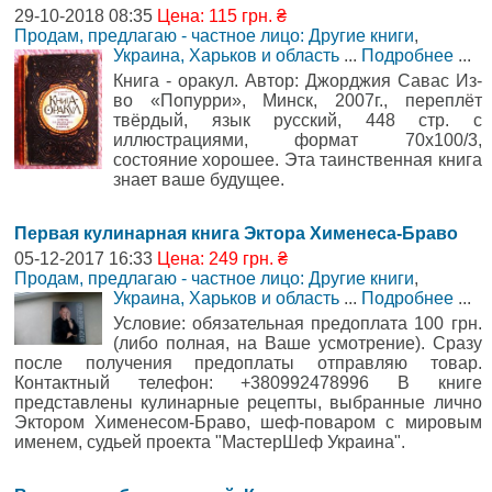
29-10-2018 08:35
Цена: 115 грн. ₴
Продам, предлагаю - частное лицо: Другие книги
,
Украина, Харьков и область
...
Подробнее
...
Книга - оракул. Автор: Джорджия Савас Из-
во «Попурри», Минск, 2007г., переплёт
твёрдый, язык русский, 448 стр. с
иллюстрациями, формат 70х100/3,
состояние хорошее. Эта таинственная книга
знает ваше будущее.
Первая кулинарная книга Эктора Хименеса-Браво
05-12-2017 16:33
Цена: 249 грн. ₴
Продам, предлагаю - частное лицо: Другие книги
,
Украина, Харьков и область
...
Подробнее
...
Условие: обязательная предоплата 100 грн.
(либо полная, на Ваше усмотрение). Сразу
после получения предоплаты отправляю товар.
Контактный телефон: +380992478996 В книге
представлены кулинарные рецепты, выбранные лично
Эктором Хименесом-Браво, шеф-поваром с мировым
именем, судьей проекта "МастерШеф Украина".