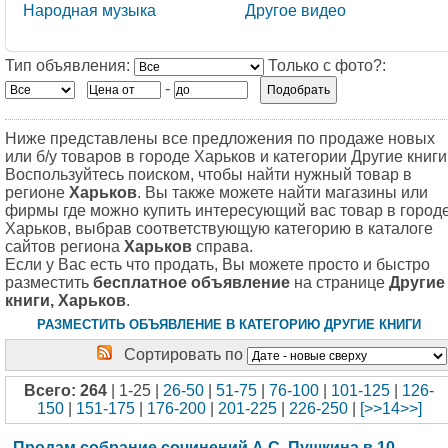
Народная музыка
Другое видео
Тип объявления:
Только с фото?:
-
Ниже представлены все предложения по продаже новых
или б/у товаров в городе Харьков и категории Другие книги
Воспользуйтесь поиском, чтобы найти нужный товар в
регионе
Харьков
. Вы также можете найти магазины или
фирмы где можно купить интересующий вас товар в город
Харьков, выбрав соответствующую категорию в каталоге
сайтов региона
Харьков
справа.
Если у Вас есть что продать, Вы можете просто и быстро
разместить
бесплатное объявление
на странице
Другие
книги, Харьков
.
РАЗМЕСТИТЬ ОБЪЯВЛЕНИЕ В КАТЕГОРИЮ ДРУГИЕ КНИГИ
Сортировать по
Всего: 264
| 1-25 |
26-50
|
51-75
|
76-100
|
101-125
|
126-
150
|
151-175
|
176-200
|
201-225
|
226-250
|
[>>14>>]
Продам собрание сочинений А.С. Пушкина в 10