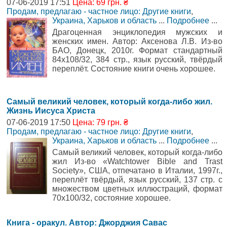
07-06-2019 17:51
Цена: 69 грн. ₴
Продам, предлагаю - частное лицо: Другие книги
,
Украина, Харьков и область
...
Подробнее
...
Драгоценная энциклопедия мужских и
женских имен. Автор: Аксенова Л.В. Из-во
БАО, Донецк, 2010г. Формат стандартный
84х108/32, 384 стр., язык русский, твёрдый
переплёт. Состояние книги очень хорошее.
Самый великий человек, который когда-либо жил.
Жизнь Иисуса Христа
07-06-2019 17:50
Цена: 79 грн. ₴
Продам, предлагаю - частное лицо: Другие книги
,
Украина, Харьков и область
...
Подробнее
...
Самый великий человек, который когда-либо
жил Из-во «Watchtower Bible and Trast
Society», США, отпечатано в Италии, 1997г.,
переплёт твёрдый, язык русский, 137 стр. с
множеством цветных иллюстраций, формат
70х100/32, состояние хорошее.
Книга - оракул. Автор: Джорджия Савас