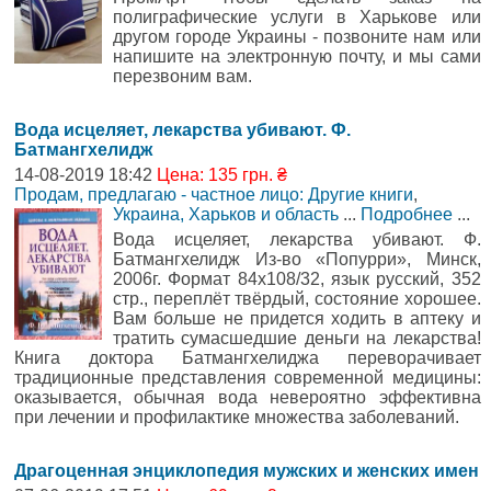
полиграфические услуги в Харькове или
другом городе Украины - позвоните нам или
напишите на электронную почту, и мы сами
перезвоним вам.
Вода исцеляет, лекарства убивают. Ф.
Батмангхелидж
14-08-2019 18:42
Цена: 135 грн. ₴
Продам, предлагаю - частное лицо: Другие книги
,
Украина, Харьков и область
...
Подробнее
...
Вода исцеляет, лекарства убивают. Ф.
Батмангхелидж Из-во «Попурри», Минск,
2006г. Формат 84х108/32, язык русский, 352
стр., переплёт твёрдый, состояние хорошее.
Вам больше не придется ходить в аптеку и
тратить сумасшедшие деньги на лекарства!
Книга доктора Батмангхелиджа переворачивает
традиционные представления современной медицины:
оказывается, обычная вода невероятно эффективна
при лечении и профилактике множества заболеваний.
Драгоценная энциклопедия мужских и женских имен