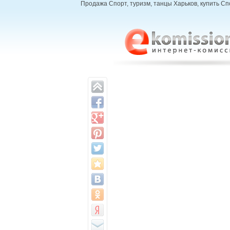
Продажа Cпорт, туризм, танцы Харьков, купить Cп