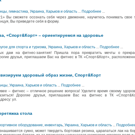
анцы, гимнастика
,
Украина, Харьков и область
...
Подробнее
...
21» Вы сможете осознать себя через движение, научитесь понимать свое 
нцуя, Вы приведете себя в форму.
а, «Спорт&Корт» – ориентируемся на здоровье
ругое для спорта и туризма
,
Украина, Харьков и область
...
Подробнее
...
ых дам на фитнес-занятия! Пришла пора превратить мечты о прекра
орогие друзья, приглашаем Вас на фитнес в ТК «Спорт&Корт», расположен
ивизируем здоровый образ жизни, Спорт&Корт
анцы
,
Украина, Харьков и область
...
Подробнее
...
ивее – фитнес – отличное решение вопроса! Уделите время своему здоро
азиться! Дорогие друзья, приглашаем Вас на фитнес в ТК «Спорт&Ко
ресу: ул.
еретяжка стола
Спортивное оборудование, инвентарь
,
Украина, Харьков и область
...
Подробне
нашивается сукно, может твердеть бортовая резина, царапаться лак на бо