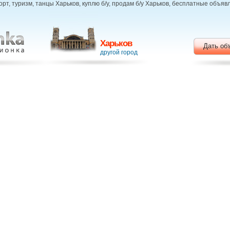
орт, туризм, танцы Харьков, куплю б/у, продам б/у Харьков, бесплатные объя
Харьков
Дать об
другой город