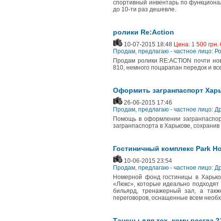
спортивный инвентарь по функционал
до 10-ти раз дешевле.
ролики Re:Action
10-07-2015 18:48
Цена: 1 500 грн. 
Продам, предлагаю - частное лицо: Ро
Продам ролики RE:ACTION почти новы
810, немного поцарапан передок и все
Оформить загранпаспорт Харь
26-06-2015 17:46
Продам, предлагаю - частное лицо: Д
Помощь в оформлении загранпаспор
загранпаспорта в Харькове, сохранив
Гостиничный комплекс Park Ho
10-06-2015 23:54
Продам, предлагаю - частное лицо: Д
Номерной фонд гостиницы в Харьков
«Люкс», которые идеально подходят 
бильярд, тренажерный зал, а так
переговоров, оснащенные всем необ
Танецы для тех, кому всегда 2