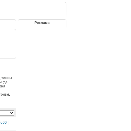
Реклама
, танцы.
ы где
она
уризм,
-500
|