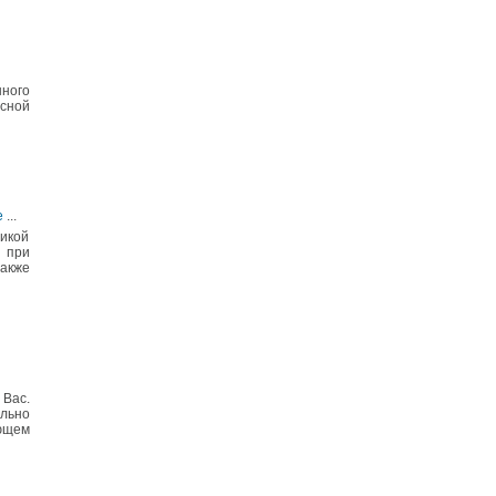
нного
есной
е
...
дикой
 при
также
 Вас.
льно
ующем