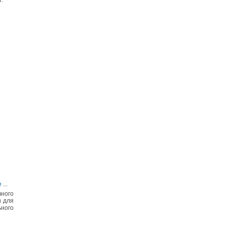
.
е
...
вного
и для
ьного