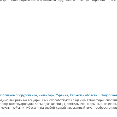
 крепления бортов, из-за влажности нарушается геометрия игрового поля и т
Спортивное оборудование, инвентарь
,
Украина, Харьков и область
...
Подробне
ходимо выбрать аксессуары. Они способствуют созданию атмосферы спорти
пектр аксессуаров для бильярда: киевницы, светильники, шары, кии, наклейк
, чехлы, кейсы и тубусы – на любой самый изысканный вкус профессионал