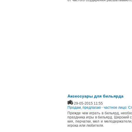
от частого соударения расшатываются
Аксессуары для бильярда
29-05-2015 11:55
Продам, предлагаю - частное лицо: 
Прежде чем играть в бильярд, необ
праздника игры в бильярд. Широкий с
кия, перчатки, мел и мелодержатели
игрока или любителя.