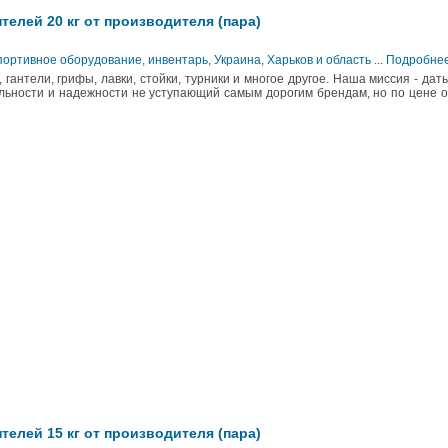
телей 20 кг от производителя (пара)
Спортивное оборудование, инвентарь
,
Украина, Харьков и область
...
Подробне
гантели, грифы, лавки, стойки, турники и многое другое. Наша миссия - дат
ьности и надежности не уступающий самым дорогим брендам, но по цене о
телей 15 кг от производителя (пара)