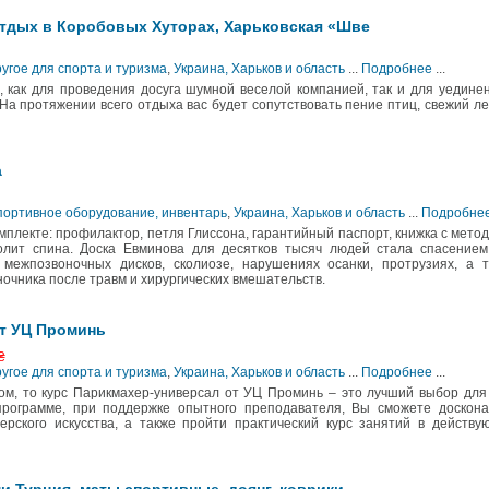
отдых в Коробовых Хуторах, Харьковская «Шве
ругое для спорта и туризма
,
Украина, Харьков и область
...
Подробнее
...
 как для проведения досуга шумной веселой компанией, так и для уедине
На протяжении всего отдыха вас будет сопутствовать пение птиц, свежий л
а
Спортивное оборудование, инвентарь
,
Украина, Харьков и область
...
Подробне
омплекте: профилактор, петля Глиссона, гарантийный паспорт, книжка с мето
болит спина. Доска Евминова для десятков тысяч людей стала спасением
 межпозвоночных дисков, сколиозе, нарушениях осанки, протрузиях, а 
очника после травм и хирургических вмешательств.
т УЦ Проминь
₴
ругое для спорта и туризма
,
Украина, Харьков и область
...
Подробнее
...
ом, то курс Парикмахер-универсал от УЦ Проминь – это лучший выбор для
программе, при поддержке опытного преподавателя, Вы сможете доскона
ерского искусства, а также пройти практический курс занятий в действ