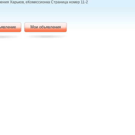
вления Харьков, еКомиссионка Страница номер 11-2
ъявление
Мои объявления