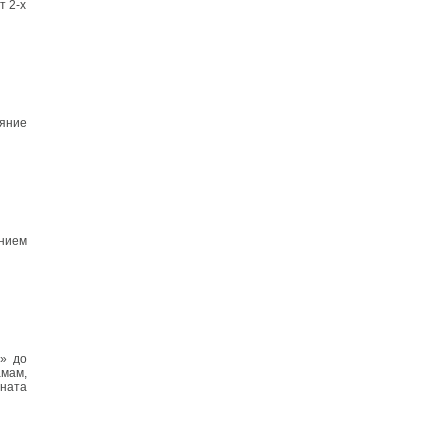
т 2-х
ояние
нием
+» до
амам,
ната