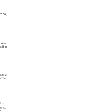
тело,
сной
ный в
вью и
рт»,
е
...
ртах,