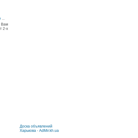
е
...
ь Вам
т 2-х
Доска объявлений
Харькова - AdMir.kh.ua