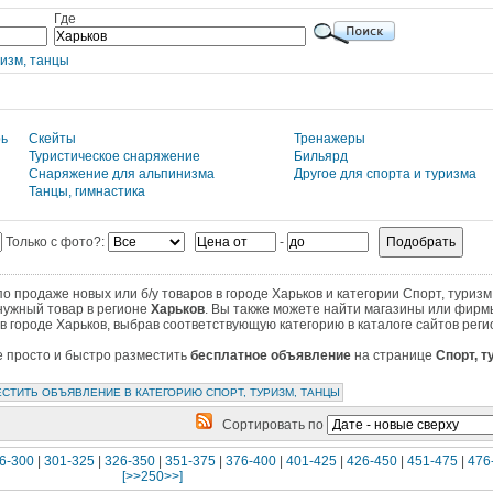
Где
ризм, танцы
рь
Скейты
Тренажеры
Туристическое снаряжение
Бильярд
Снаряжение для альпинизма
Другое для спорта и туризма
Танцы, гимнастика
Только с фото?:
-
 продаже новых или б/у товаров в городе Харьков и категории Cпорт, туризм
нужный товар в регионе
Харьков
. Вы также можете найти магазины или фирм
в городе Харьков, выбрав соответствующую категорию в каталоге сайтов реги
те просто и быстро разместить
бесплатное объявление
на странице
Cпорт, т
СТИТЬ ОБЪЯВЛЕНИЕ В КАТЕГОРИЮ CПОРТ, ТУРИЗМ, ТАНЦЫ
Сортировать по
6-300
|
301-325
|
326-350
|
351-375
|
376-400
|
401-425
|
426-450
|
451-475
|
476
[>>250>>]