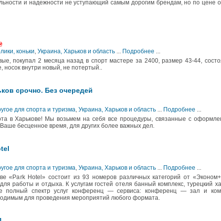
ьности и надежности не уступающий самым дорогим брендам, но по цене о
₴
лики, коньки
,
Украина, Харьков и область
...
Подробнее
...
е, покупал 2 месяца назад в спорт мастере за 2400, размер 43-44, сост
, носок внутри новый, не потертый..
ков срочно. Без очередей
ругое для спорта и туризма
,
Украина, Харьков и область
...
Подробнее
...
та в Харькове! Мы возьмем на себя все процедуры, связанные с оформле
 Ваше бесценное время, для других более важных дел.
tel
ругое для спорта и туризма
,
Украина, Харьков и область
...
Подробнее
...
е «Park Hotel» состоит из 93 номеров различных категорий от «Эконом
для работы и отдыха. К услугам гостей отеля банный комплекс, турецкий х
же полный спектр услуг конференц — сервиса: конференц — зал и ком
ходимым для проведения мероприятий любого формата.
1