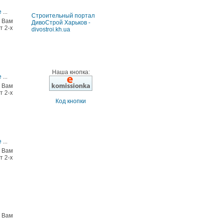
е
...
Строительный портал
ь Вам
ДивоСтрой Харьков -
т 2-х
divostroi.kh.ua
Наша кнопка:
е
...
ь Вам
т 2-х
Код кнопки
е
...
ь Вам
т 2-х
ь Вам