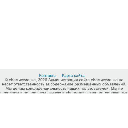
Контакты
Карта сайта
© еКомиссионка, 2026 Администрация сайта еКомиссионка не
несет ответственность за содержание размещенных объявлений.
Мы ценим конфиденциальность наших пользователей. Мы не
передаем и не продаем личную информацию зарегистрированных
пользователей еКомиссионка третьм лицам. Мы не отвечаем за
правила конфиденциальности сайтов на которые ссылается
еКомиссионка. На некоторых страницах нашего сайта
представлена реклама Google Adsense Advertising Network. Чтобы
узнать подробней о правилах конфиденциальности Google
нажмите тут
.
Детали объявления Продам: Платье латина золотого цвета -
Купить: Платье латина золотого цвета, Харьков - Продажа: Танцы,