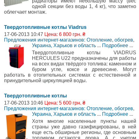
радиаторы имеют небольшую массу (вес
одной секции без воды 1, 4 кг), что заметно
облегчает монтаж.
Твердотопливные котлы Viadrus
17-06-2013 10:47
Цена: 6 800 грн. ₴
Предложения интернет-магазинов: Отопление, обогрев
,
Украина, Харьков и область
...
Подробнее
...
Твердотопливные котлы VIADRUS
HERCULES U22 предназначены для работы
на всех видах твёрдого топлива: каменном и
буром угле, коксе и древесине. Могут
работать в отопительных системах с естественной и
принудительной циркуляцией воды.
Твердотопливные котлы
17-06-2013 10:46
Цена: 5 600 грн. ₴
Предложения интернет-магазинов: Отопление, обогрев
,
Украина, Харьков и область
...
Подробнее
...
Хотя многие населенные пункты нашей
страны уже давно газифицированы, в ней
еще есть обширные регионы, где основным
топливом остаются дрова. А с учетом