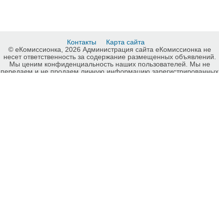
Контакты
Карта сайта
© еКомиссионка, 2026 Администрация сайта еКомиссионка не
несет ответственность за содержание размещенных объявлений.
Мы ценим конфиденциальность наших пользователей. Мы не
передаем и не продаем личную информацию зарегистрированных
пользователей еКомиссионка третьм лицам. Мы не отвечаем за
правила конфиденциальности сайтов на которые ссылается
еКомиссионка. На некоторых страницах нашего сайта
представлена реклама Google Adsense Advertising Network. Чтобы
узнать подробней о правилах конфиденциальности Google
нажмите тут
.
Интернет-комиссионка Отопление, обогрев Харьков. Бесплатные
объявления Отопление, обогрев Харьков. Продажа Отопление,
обогрев Харьков, купить Отопление, обогрев Харьков, куплю б/у,
продам б/у Харьков, бесплатные объявления Харьков,
еКомиссионка Страница номер 10-1.
-ukrainian