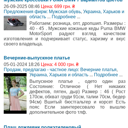
26-09-2025 08:46
Цена: 699 грн. ₴
Предложения фирм: Мужская обувь
,
Украина, Харьков и
область
...
Подробнее
...
Работаем: розница, опт, дропшип. Размеры :
40 - 45 . Мужские кожаные кеды Puma BMW
MotorSport радуют взгляд качеством
изготовления и подчеркивает статус, харизму и вкус
своего владельца.
Вечерние-выпускное платье
05-01-2024 18:26
Цена: 4 000 грн. ₴
Продам, предлагаю - частное лицо: Вечерние платья
,
Украина, Харьков и область
...
Подробнее
...
Выпускное платье , одето один раз
Состояние: Отличное ( Нет никаких
дефектов, пятен, дыр) Размер : 46 ( Рост
170см, обхват груди 91см, талии 70см, бедер
94см) Вшитый бюстгальтер и корсет Есть
пояс Если заинтересовало то вышлю
дополнительное фото тлф.
Плащ дождевик полиэтиленовый