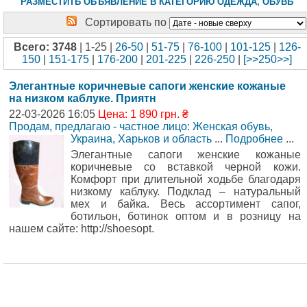
РАЗМЕСТИТЬ ОБЪЯВЛЕНИЕ В КАТЕГОРИЮ ОДЕЖДА, ОБУВЬ
Сортировать по
Всего: 3748
| 1-25 |
26-50
|
51-75
|
76-100
|
101-125
|
126-
150
|
151-175
|
176-200
|
201-225
|
226-250
|
[>>250>>]
Элегантные коричневые сапоги женские кожаные
на низком каблуке. Приятн
22-03-2026 16:05
Цена: 1 890 грн. ₴
Продам, предлагаю - частное лицо: Женская обувь
,
Украина, Харьков и область
...
Подробнее
...
Элегантные сапоги женские кожаные
коричневые со вставкой черной кожи.
Комфорт при длительной ходьбе благодаря
низкому каблуку. Подклад – натуральный
мех и байка. Весь ассортимент сапог,
ботильон, ботинок оптом и в розницу на
нашем сайте: http://shoesopt.