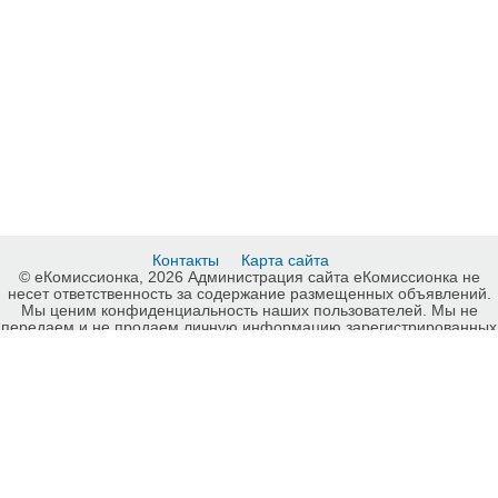
Контакты
Карта сайта
© еКомиссионка, 2026 Администрация сайта еКомиссионка не
несет ответственность за содержание размещенных объявлений.
Мы ценим конфиденциальность наших пользователей. Мы не
передаем и не продаем личную информацию зарегистрированных
пользователей еКомиссионка третьм лицам. Мы не отвечаем за
правила конфиденциальности сайтов на которые ссылается
еКомиссионка. На некоторых страницах нашего сайта
представлена реклама Google Adsense Advertising Network. Чтобы
узнать подробней о правилах конфиденциальности Google
нажмите тут
.
Интернет-комиссионка Одежда, обувь Харьков. Бесплатные
объявления Одежда, обувь Харьков. Продажа Одежда, обувь
Харьков, купить Одежда, обувь Харьков, куплю б/у, продам б/у
Харьков, бесплатные объявления Харьков, еКомиссионка .