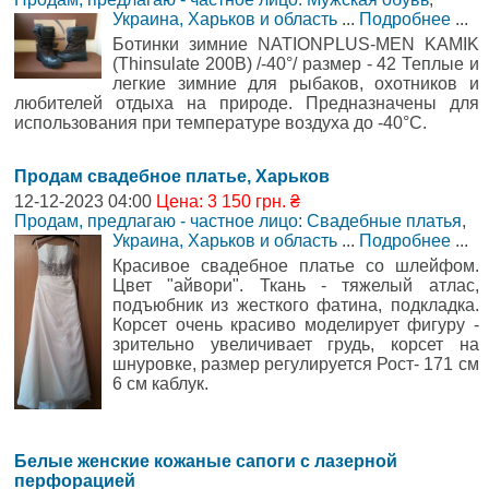
Украина, Харьков и область
...
Подробнее
...
Ботинки зимние NATIONPLUS-MEN KAMIK
(Thinsulate 200B) /-40°/ размер - 42 Теплые и
легкие зимние для рыбаков, охотников и
любителей отдыха на природе. Предназначены для
использования при температуре воздуха до -40°С.
Продам свадебное платье, Харьков
12-12-2023 04:00
Цена: 3 150 грн. ₴
Продам, предлагаю - частное лицо: Свадебные платья
,
Украина, Харьков и область
...
Подробнее
...
Красивое свадебное платье со шлейфом.
Цвет "айвори". Ткань - тяжелый атлас,
подъюбник из жесткого фатина, подкладка.
Корсет очень красиво моделирует фигуру -
зрительно увеличивает грудь, корсет на
шнуровке, размер регулируется Рост- 171 см
6 см каблук.
Белые женские кожаные сапоги с лазерной
перфорацией