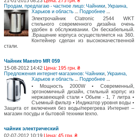
21-01-2015 08:23
Цена: 275 грн. ₴
Продам, предлагаю - частное лицо: Чайники
,
Украина,
Харьков и область
...
Подробнее
...
Электрочайник Clatronic 2544 WKT
стильного современного дизайна очень
удобен в обслуживании. Он бескабельный.
.Вращение корпуса осуществляется на 360.
Контейнер сделан из высококачественной
стали.
Чайник Maestro MR 059
15-08-2012 14:42
Цена: 195 грн. ₴
Предложения интернет-магазинов: Чайники
,
Украина,
Харьков и область
...
Подробнее
...
• Мощность 2000W • Современный,
эргономичный дизайн, стильный корпус из
нержавеющей стали • Объем - 1, 7 литра •
Съемный фильтр • Индикатор уровня воды •
Защита от включения без воды/перегрева Интернет –
магазин посуды и бытовой техники texno.
чайник электрический
02-07-2012 10:19
Цена: 45 грн. ₴