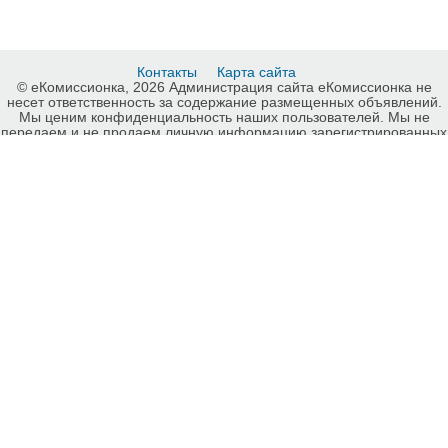
Контакты
Карта сайта
© еКомиссионка, 2026 Администрация сайта еКомиссионка не
несет ответственность за содержание размещенных объявлений.
Мы ценим конфиденциальность наших пользователей. Мы не
передаем и не продаем личную информацию зарегистрированных
пользователей еКомиссионка третьм лицам. Мы не отвечаем за
правила конфиденциальности сайтов на которые ссылается
еКомиссионка. На некоторых страницах нашего сайта
представлена реклама Google Adsense Advertising Network. Чтобы
узнать подробней о правилах конфиденциальности Google
нажмите тут
.
Интернет-комиссионка Чайники Харьков. Бесплатные объявления
Чайники Харьков. Продажа Чайники Харьков, купить Чайники
Харьков, куплю б/у, продам б/у Харьков, бесплатные объявления
Харьков, еКомиссионка .
-ukrainian