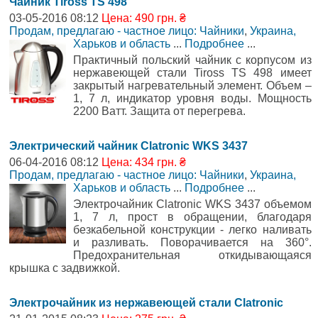
Чайник Tiross TS 498
03-05-2016 08:12
Цена: 490 грн. ₴
Продам, предлагаю - частное лицо: Чайники
,
Украина,
Харьков и область
...
Подробнее
...
Практичный польский чайник с корпусом из
нержавеющей стали Tiross TS 498 имеет
закрытый нагревательный элемент. Объем –
1, 7 л, индикатор уровня воды. Мощность
2200 Ватт. Защита от перегрева.
Электрический чайник Clatronic WKS 3437
06-04-2016 08:12
Цена: 434 грн. ₴
Продам, предлагаю - частное лицо: Чайники
,
Украина,
Харьков и область
...
Подробнее
...
Электрочайник Clatronic WKS 3437 объемом
1, 7 л, прост в обращении, благодаря
безкабельной конструкции - легко наливать
и разливать. Поворачивается на 360°.
Предохранительная откидывающаяся
крышка с задвижкой.
Электрочайник из нержавеющей стали Clatronic