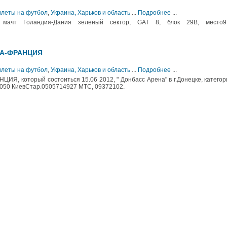
Билеты на футбол
,
Украина, Харьков и область
...
Подробнее
...
мачт Голандия-Дания зеленый сектор, GAT 8, блок 29В, место
НА-ФРАНЦИЯ
Билеты на футбол
,
Украина, Харьков и область
...
Подробнее
...
Я, который состоиться 15.06 2012, " Донбасс Арена" в г.Донецке, категор
41050 КиевСтар.0505714927 МТС, 09372102.