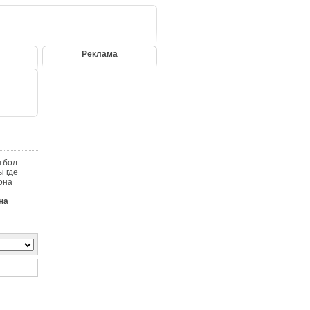
Реклама
тбол.
ы где
она
на