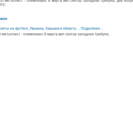
л металлист - олимпиакос 8 марта вип сектор западная трибуна, два Hospit
Р2..
акос
Билеты на футбол
,
Украина, Харьков и область
...
Подробнее
...
л металлист - олимпиакос 8 марта вип сектор западная трибуна.