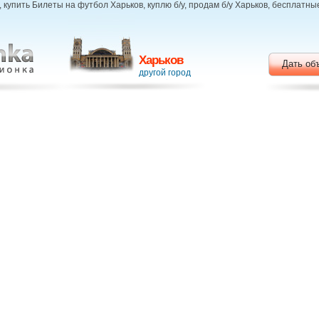
купить Билеты на футбол Харьков, куплю б/у, продам б/у Харьков, бесплатн
Харьков
Дать об
другой город