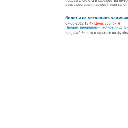
продам 2 билета в харькове на футбо
pass в ресторан, парковойчный талон 
билеты на металлист-олимпи
07-03-2012 13:47
Цена: 350 грн. ₴
Продам, предлагаю - частное лицо: 
продам 2 билета в харькове на футбо