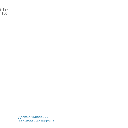
в 19-
т 150
Доска объявлений
Харькова - AdMir.kh.ua