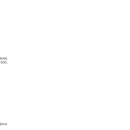
вом),
 600,
Цена: