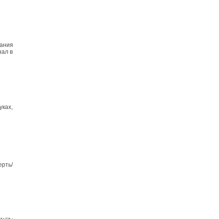
Дания
нал в
уках,
ерть/