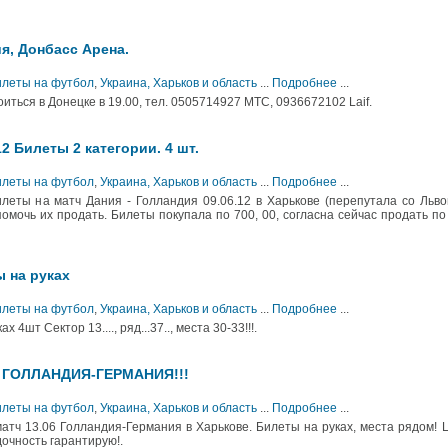
я, Донбасс Арена.
Билеты на футбол
,
Украина, Харьков и область
...
Подробнее
...
оиться в Донецке в 19.00, тел. 0505714927 МТС, 0936672102 Laif.
12 Билеты 2 категории. 4 шт.
Билеты на футбол
,
Украина, Харьков и область
...
Подробнее
...
леты на матч Дания - Голландия 09.06.12 в Харькове (перепутала со Льво
омочь их продать. Билеты покупала по 700, 00, согласна сейчас продать по
 на руках
Билеты на футбол
,
Украина, Харьков и область
...
Подробнее
...
4шт Сектор 13...., ряд...37.., места 30-33!!!.
06 ГОЛЛАНДИЯ-ГЕРМАНИЯ!!!
Билеты на футбол
,
Украина, Харьков и область
...
Подробнее
...
атч 13.06 Голландия-Германия в Харькове. Билеты на руках, места рядом! 
дочность гарантирую!.