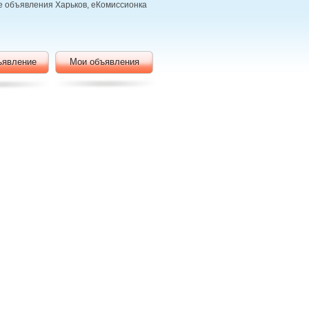
ые объявления Харьков, еКомиссионка
ъявление
Мои объявления