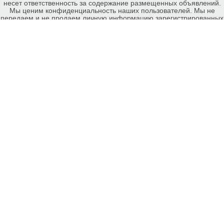
несет ответственность за содержание размещенных объявлений.
Мы ценим конфиденциальность наших пользователей. Мы не
передаем и не продаем личную информацию зарегистрированных
пользователей еКомиссионка третьм лицам. Мы не отвечаем за
правила конфиденциальности сайтов на которые ссылается
еКомиссионка. На некоторых страницах нашего сайта
представлена реклама Google Adsense Advertising Network. Чтобы
узнать подробней о правилах конфиденциальности Google
нажмите тут
.
Детали объявления Продам: Покос травы, вырубка кустарников,
спиливание ненужных деревьев уборка - Купить: Покос травы,
вырубка кустарников, спиливание ненужных деревьев уборка ,
Харьков - Продажа: Прочее для строительства и ремонта Харьков -
821148.
-ukrainian