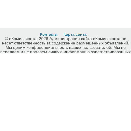
Контакты
Карта сайта
© еКомиссионка, 2026 Администрация сайта еКомиссионка не
несет ответственность за содержание размещенных объявлений.
Мы ценим конфиденциальность наших пользователей. Мы не
передаем и не продаем личную информацию зарегистрированных
пользователей еКомиссионка третьм лицам. Мы не отвечаем за
правила конфиденциальности сайтов на которые ссылается
еКомиссионка. На некоторых страницах нашего сайта
представлена реклама Google Adsense Advertising Network. Чтобы
узнать подробней о правилах конфиденциальности Google
нажмите тут
.
Детали объявления Продам: Кладовка,проем в шахте лифта
Харьков - Купить: Кладовка,проем в шахте лифта Харьков, Харьков
- Продажа: Прочее для строительства и ремонта Харьков - 820895.
-ukrainian