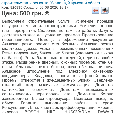
строительства и ремонта
,
Украина, Харьков и область
Код: 820895
Создано: 06-08-2026 15:17
Цена: 500 грн. ₴
Выполняем строительные услуги. Усиление проемов
несущих стен металлоконструкциями. Усиление колонн
плит перекрытия. Сварочно монтажные работы. Закупка
доставка металла для усиления проемов. Проектирование
перепланировка. Помощь в оформлении документов
Алмазная резка проемов, стен без пыли. Алмазная резка 
квартирах, домах. Резка в промышленных помещениях
Резка подоконных, балконных блоков (увеличения выход
на балкон). Резка балконных ограждений, перил на любо
этаже. Расширение дверных, оконных проемов, стен бе
пыли. Алмазная резка бетона, железобетона, кирпича
Алмазное штробление под электрику, сантехнику
кондиционеры. Кладовка, проем в лифтовой шахте
Проемы, отверстия в фундаментных блоках. Сверлени
отверстий под различные коммуникации. Демонта
сантехкабин, блоккомнат. Демонтаж межкомнатных
сантехнических перегородок, стен. Демонтаж бетона
железобетона. Вывоз строймусора. Возможен выезд н
объект. Гарантия выполнения работы в сроки
Консультация. В наличии парк профоборудования мировы
лидеров BOSCH, HILTI, HUSGVARNA, DeWALT