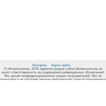
Контакты
Карта сайта
© еКомиссионка, 2026 Администрация сайта еКомиссионка не
несет ответственность за содержание размещенных объявлений.
Мы ценим конфиденциальность наших пользователей. Мы не
передаем и не продаем личную информацию зарегистрированных
пользователей еКомиссионка третьм лицам. Мы не отвечаем за
правила конфиденциальности сайтов на которые ссылается
еКомиссионка. На некоторых страницах нашего сайта
представлена реклама Google Adsense Advertising Network. Чтобы
узнать подробней о правилах конфиденциальности Google
нажмите тут
.
Детали объявления Продам: Кот (помесь с Бомбеем) 1 год