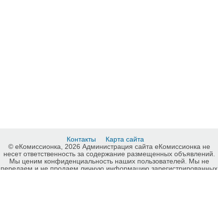
Контакты
Карта сайта
© еКомиссионка, 2026 Администрация сайта еКомиссионка не
несет ответственность за содержание размещенных объявлений.
Мы ценим конфиденциальность наших пользователей. Мы не
передаем и не продаем личную информацию зарегистрированных
пользователей еКомиссионка третьм лицам. Мы не отвечаем за
правила конфиденциальности сайтов на которые ссылается
еКомиссионка. На некоторых страницах нашего сайта
представлена реклама Google Adsense Advertising Network. Чтобы
узнать подробней о правилах конфиденциальности Google
нажмите тут
.