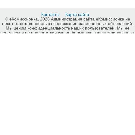
Контакты
Карта сайта
© еКомиссионка, 2026 Администрация сайта еКомиссионка не
несет ответственность за содержание размещенных объявлений.
Мы ценим конфиденциальность наших пользователей. Мы не
передаем и не продаем личную информацию зарегистрированных
пользователей еКомиссионка третьм лицам. Мы не отвечаем за
правила конфиденциальности сайтов на которые ссылается
еКомиссионка. На некоторых страницах нашего сайта
представлена реклама Google Adsense Advertising Network. Чтобы
узнать подробней о правилах конфиденциальности Google
нажмите тут
.
Детали объявления Продам: Аренда Автомобилей и выкуп 350грн.
- Купить: Аренда Автомобилей и выкуп 350грн., Харьков - Продажа:
Daewoo Харьков - 789098.
-ukrainian