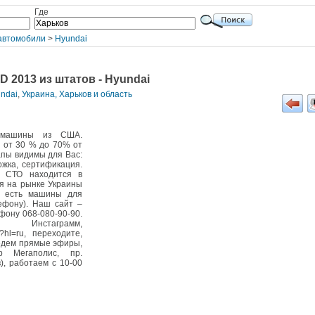
Где
автомобили
>
Hyundai
 2013 из штатов - Hyundai
undai
,
Украина, Харьков и область
е машины из США.
 от 30 % до 70% от
апы видимы для Вас:
ожка, сертификация.
, СТО находится в
ия на рынке Украины
а есть машины для
ефону). Наш сайт –
фону 068-080-90-90.
таграмм,
a/?hl=ru, переходите,
ведем прямые эфиры,
р Мегаполис, пр.
в), работаем с 10-00