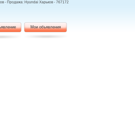
в - Продажа: Hyundai Харьков - 767172
ъявление
Мои объявления