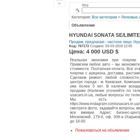
Что
Категория:
Все категории
>
Легковые 
Объявление
HYUNDAI SONATA SE/LIMITED
Продам, предлагаю - частное лицо: Hy
Код: 767172
Создано: 03-03-2019 12:05
Цена: 4 000 USD $
Реальная экономия при покупк
Привезем любое авто – вы экономите
стоимости. Поэтапная оплата. Все эт
покупка с аукциона, доставка, растам
Сделаем ремонт любой сложности
центре города - м. Киевская. Компан
уже более 5 лет. В наличии всегд
продажи (Наличие уточняйте по тел
usacars.in.ua, любые вопросы по теле
Мы есть в Инс
https://www.instagram.com/usacars.in.u
смотрите фото, задавайте вопросы, 
все вживую. Адрес: Бизнес-цент
Московский, 179-б, оф. 308-а (Харько
до 18-00.
Пожаловаться на объявление