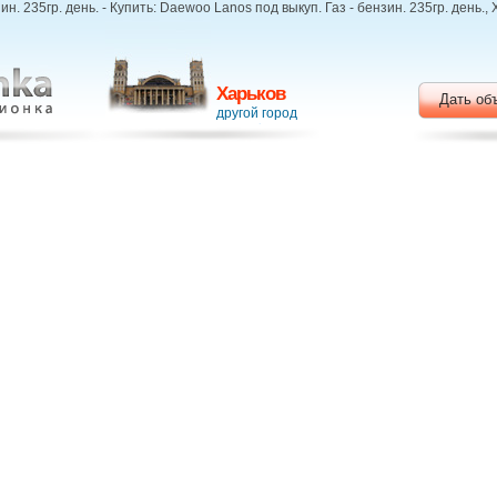
н. 235гр. день. - Купить: Daewoo Lanos под выкуп. Газ - бензин. 235гр. день.
Харьков
Дать об
другой город