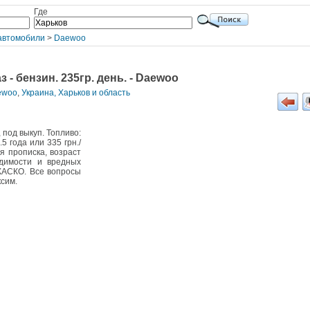
Где
автомобили
>
Daewoo
 - бензин. 235гр. день. - Daewoo
ewoo
,
Украина, Харьков и область
под выкуп. Топливо:
.5 года или 335 грн./
ая прописка, возраст
удимости и вредных
КАСКО. Все вопросы
ксим.