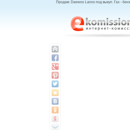
Продам: Daewoo Lanos под выкуп. Газ - бензи