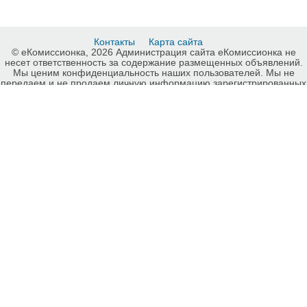
Контакты
Карта сайта
© еКомиссионка, 2026 Администрация сайта еКомиссионка не
несет ответственность за содержание размещенных объявлений.
Мы ценим конфиденциальность наших пользователей. Мы не
передаем и не продаем личную информацию зарегистрированных
пользователей еКомиссионка третьм лицам. Мы не отвечаем за
правила конфиденциальности сайтов на которые ссылается
еКомиссионка. На некоторых страницах нашего сайта
представлена реклама Google Adsense Advertising Network. Чтобы
узнать подробней о правилах конфиденциальности Google
нажмите тут
.
Детали объявления Продам: Акция! Постельное в кроватку! ткань:
Турция! Новое! Качество! - Купить: Акция! Постельное в кроватку!
ткань: Турция! Новое! Качество!, Харьков - Продажа: Детское
постельное белье Харьков - 726290.
-ukrainian