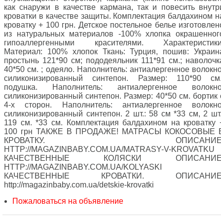
как снаружи в качестве кармана, так и повесить внутр
кроватки в качестве защиты. Комплектация балдахином н
кроватку + 100 грн. Детское постельное белье изготовлен
из натуральных материалов -100% хлопка окрашенног
гипоаллергенными красителями. Характеристики
Материал: 100% хлопок Ткань: Турция, пошив: Украин
простынь 121*90 см; пододеяльник 111*91 см.; наволочк
40*50 см. ; одеяло. Наполнитель: антиалергенное волокно
силиконизированный синтепон. Размер: 110*90 см.
подушка. Наполнитель: антиалергенное волокно
силиконизированный синтепон. Размер: 40*50 см. бортик 
4-х сторон. Наполнитель: антиалергенное волокно
силиконизированный синтепон. 2 шт.: 58 см *33 см, 2 шт.
119 см. *33 см. Комплектация балдахином на кроватку 
100 грн ТАКЖЕ В ПРОДАЖЕ! МАТРАСЫ КОКОСОВЫЕ 
КРОВАТКУ. ОПИСАНИЕ
HTTP://MAGAZINBABY.COM.UA/MATRASY-V-KROVATKU
КАЧЕСТВЕННЫЕ КОЛЯСКИ ОПИСАНИЕ
HTTP://MAGAZINBABY.COM.UA/KOLYASKI
КАЧЕСТВЕННЫЕ КРОВАТКИ. ОПИСАНИЕ
http://magazinbaby.com.ua/detskie-krovatki
Пожаловаться на объявление