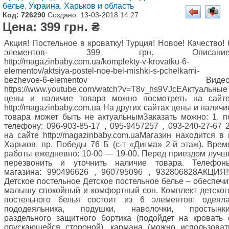
белье
,
Украина, Харьков и область
Код: 726290
Создано: 13-03-2018 14:27
Цена: 399 грн. ₴
Акция! Постельное в кроватку! Турция! Новое! Качество! 
элементов- 399 грн. Описание
http://magazinbaby.com.ua/komplekty-v-krovatku-6-
elementov/aktsiya-postel-noe-bel-mishki-s-pchelkami-
bezhevoe-6-elementov Видео
https://www.youtube.com/watch?v=T8v_hs9VJcE ​Актуальные
цены и наличие товара можно посмотреть на сайте
http://magazinbaby.com.ua На других сайтах цены и наличи
товара может быть не актуальным ​​​​​​​​​​​​Заказать можно: 1. ​​п
телефону: 096-903-85-17 , 095-9457257 , 093-240-27-67 2
на сайте http://magazinbaby.com.ua​​ ​​​​​​Магазин находится в г
Харьков, ​​пр. Победы 76 Б (с-т «Дигма» 2-й этаж). Врем
работы ежедневно: 10-00 — 19-00. ​​Перед приездом лучш
перезвонить и уточнить наличие товара. Телефон
магазина: ​​990496626 , 960795096 , 932806828 ​ АКЦИЯ!!
Детское постельное Детское постельное белье – обеспечи
малышу спокойный и комфортный сон. Комплект детског
постельного белья состоит из 6 элементов: одеяла
пододеяльника, подушки, наволочки, простынки
раздельного защитного бортика (подойдет на кровать 
опускающейся стороной), кармана (можно использоват