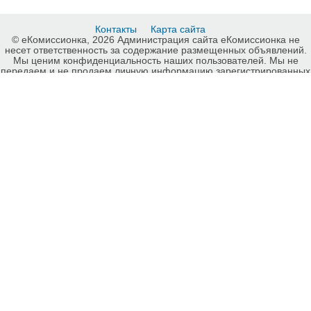
Контакты
Карта сайта
© еКомиссионка, 2026 Администрация сайта еКомиссионка не
несет ответственность за содержание размещенных объявлений.
Мы ценим конфиденциальность наших пользователей. Мы не
передаем и не продаем личную информацию зарегистрированных
пользователей еКомиссионка третьм лицам. Мы не отвечаем за
правила конфиденциальности сайтов на которые ссылается
еКомиссионка. На некоторых страницах нашего сайта
представлена реклама Google Adsense Advertising Network. Чтобы
узнать подробней о правилах конфиденциальности Google
нажмите тут
.
Детали объявления Продам: Продам саженцы Розы, в наличии
огромное количество сортов. - Купить: Продам саженцы Розы, в
наличии огромное количество сортов., Харьков - Продажа:
Садовые, декоративные растения Харьков - 724238.
-ukrainian