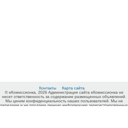
Контакты
Карта сайта
© еКомиссионка, 2026 Администрация сайта еКомиссионка не
несет ответственность за содержание размещенных объявлений.
Мы ценим конфиденциальность наших пользователей. Мы не
передаем и не продаем личную информацию зарегистрированных
пользователей еКомиссионка третьм лицам. Мы не отвечаем за
правила конфиденциальности сайтов на которые ссылается
еКомиссионка. На некоторых страницах нашего сайта
представлена реклама Google Adsense Advertising Network. Чтобы
узнать подробней о правилах конфиденциальности Google