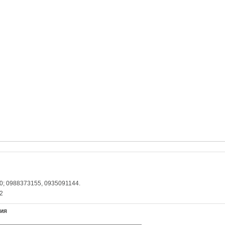
; 0988373155, 0935091144.
2
ния