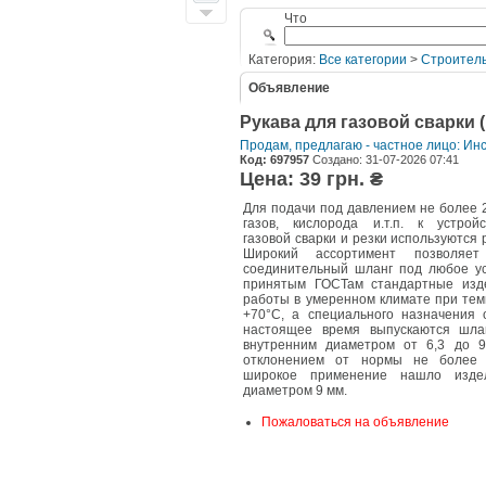
Что
Категория:
Все категории
>
Строитель
Объявление
Рукава для газовой сварки
Продам, предлагаю - частное лицо: И
Код: 697957
Создано: 31-07-2026 07:41
Цена: 39 грн. ₴
Для подачи под давлением не более 
газов, кислорода и.т.п. к устройс
газовой сварки и резки используются 
Широкий ассортимент позволяет
соединительный шланг под любое ус
принятым ГОСТам стандартные изд
работы в умеренном климате при тем
+70°С, а специального назначения 
настоящее время выпускаются шла
внутренним диаметром от 6,3 до 
отклонением от нормы не более 
широкое применение нашло изде
диаметром 9 мм.
Пожаловаться на объявление