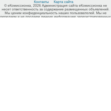
Контакты
Карта сайта
© еКомиссионка, 2026 Администрация сайта еКомиссионка не
несет ответственность за содержание размещенных объявлений.
Мы ценим конфиденциальность наших пользователей. Мы не
передаем и не продаем личную информацию зарегистрированных
пользователей еКомиссионка третьм лицам. Мы не отвечаем за
правила конфиденциальности сайтов на которые ссылается
еКомиссионка. На некоторых страницах нашего сайта
представлена реклама Google Adsense Advertising Network. Чтобы
узнать подробней о правилах конфиденциальности Google
нажмите тут
.
Детали объявления Продам: Емкость под кас Харьков - Купить:
Емкость под кас Харьков, Харьков - Продажа: Инструменты и
оборудование Харьков - 619855.
-ukrainian