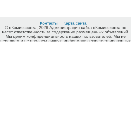
Контакты
Карта сайта
© еКомиссионка, 2026 Администрация сайта еКомиссионка не
несет ответственность за содержание размещенных объявлений.
Мы ценим конфиденциальность наших пользователей. Мы не
передаем и не продаем личную информацию зарегистрированных
пользователей еКомиссионка третьм лицам. Мы не отвечаем за
правила конфиденциальности сайтов на которые ссылается
еКомиссионка. На некоторых страницах нашего сайта
представлена реклама Google Adsense Advertising Network. Чтобы
узнать подробней о правилах конфиденциальности Google
нажмите тут
.
Детали объявления Продам: продам электрогитару - Купить:
продам электрогитару, Харьков - Продажа: Гитары и аксессуары
Харьков - 614953.
-ukrainian