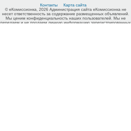
Контакты
Карта сайта
© еКомиссионка, 2026 Администрация сайта еКомиссионка не
несет ответственность за содержание размещенных объявлений.
Мы ценим конфиденциальность наших пользователей. Мы не
передаем и не продаем личную информацию зарегистрированных
пользователей еКомиссионка третьм лицам. Мы не отвечаем за
правила конфиденциальности сайтов на которые ссылается
еКомиссионка. На некоторых страницах нашего сайта
представлена реклама Google Adsense Advertising Network. Чтобы
узнать подробней о правилах конфиденциальности Google
нажмите тут
.
Детали объявления Продам: Электрогитара DEAN EVO XM -
Купить: Электрогитара DEAN EVO XM, Харьков - Продажа: Гитары
и аксессуары Харьков - 528607.
-ukrainian