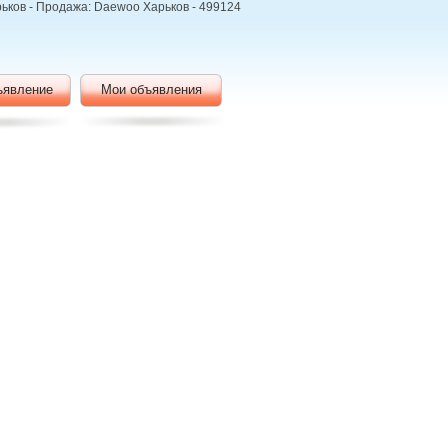
рьков - Продажа: Daewoo Харьков - 499124
ъявление
Мои объявления