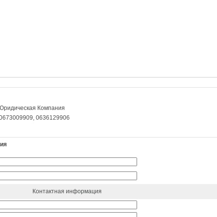
 Юридическая Компания
 0673009909, 0636129906
ния
Контактная информация