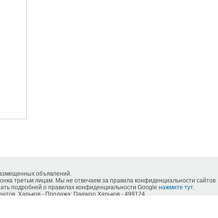
размещенных объявлений.
нка третьм лицам. Мы не отвечаем за правила конфиденциальности сайтов
знать подробней о правилах конфиденциальности Google
нажмите тут
.
нтов, Харьков - Продажа: Daewoo Харьков - 499124.