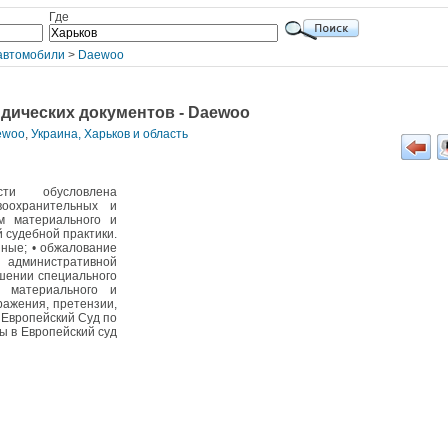
Где
автомобили
>
Daewoo
дических документов - Daewoo
ewoo
,
Украина, Харьков и область
сти обусловлена
воохранительных и
ем материального и
 судебной практики.
ные; • обжалование
административной
ишении специального
 материального и
ражения, претензии,
в Европейский Суд по
ы в Европейский суд