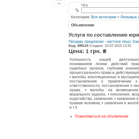
Что
Категория:
Все категории
>
Легковые 
Объявление
Услуги по составлению юри
Продам, предлагаю - частное лицо: Da
Код: 499124
Создано: 10-07-2015 13:42
Цена: 1 грн. ₴
Успешность нашей деятельно
пониманием логики действий пра
судебных органов, глубоким знани
процессуального права и действующей
• жалобы апелляционные и кассацион
постановления о привлечении к 
ответственности, постановления о л
права; • жалобы на возмещение
морального ущерба; • пояснения, воз
ходатайства, заявления; • заявление 
правам человека; • заявления и жалоб
и т.п.
Пожаловаться на объявление