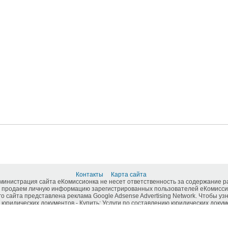
Контакты
Карта сайта
дминистрация сайта еКомиссионка не несет ответственность за содержание 
 продаем личную информацию зарегистрированных пользователей еКомиссио
о сайта представлена реклама Google Adsense Advertising Network. Чтобы у
юридических документов - Купить: Услуги по составлению юридических докуме
-ukrainian