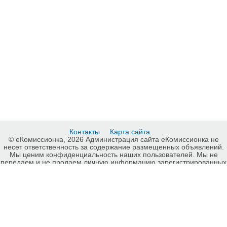
Контакты
Карта сайта
© еКомиссионка, 2026 Администрация сайта еКомиссионка не
несет ответственность за содержание размещенных объявлений.
Мы ценим конфиденциальность наших пользователей. Мы не
передаем и не продаем личную информацию зарегистрированных
пользователей еКомиссионка третьм лицам. Мы не отвечаем за
правила конфиденциальности сайтов на которые ссылается
еКомиссионка. На некоторых страницах нашего сайта
представлена реклама Google Adsense Advertising Network. Чтобы
узнать подробней о правилах конфиденциальности Google
нажмите тут
.
Детали объявления Продам: ДЕТСКИЙ ФИТНЕС (4-6 лет);
ФИТНЕС С МАМОЙ (1-4 года) - Купить: ДЕТСКИЙ ФИТНЕС (4-6