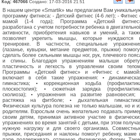
Код: 467066
Создано: 17-03-2016 21:51
В нашем центре «Smartik» мы предлагаем Вам уникальну
программу фитнеса: - Детский фитнес (4-6 лет); - Фитнес 
мамой (1-4 года); Программа «Детский фитнес
разработана с учетом потребности ребенка в двигательно
активности, приобретения навыков и умений, а такж
позволяет укрепить мышцы, которые нуждаются 
тренировке. В частности, специальные упражнени
(лазанье, кувырки, метание предметов, прыжки) помогу
сделать более сильными мышцы ног, рук, плечевого пояс
и спины. Благодаря упражнениям малыши обрету
пластичность и легкость в управлении своим телом
Программы «Детский фитнес» и «Фитнес с мамой
включает в себя такие упражнения: • динамическа
гимнастика; • коррекционная ходьба (профилактик
плоскостопия); • сюжетная зарядка (профилактик
сколиоза); • упражнения на развитие равновесия; 
растяжка на фитболе; • дыхательная гимнастика
Физическая культура полезна не только малышам, но и и
родителям. Взрослым очень желательно подавать приме
своим детям, принимая активное участие в физически
упражнениях во время занятий с детьми, при этом получа
нужную нагрузку и для своего организма. Совместны
прыжки, приседания и наклоны помогут ребенку, маме 
папе поддерживать отличную физическую форму. Таки