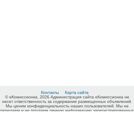
Контакты
Карта сайта
© еКомиссионка, 2026 Администрация сайта еКомиссионка не
несет ответственность за содержание размещенных объявлений.
Мы ценим конфиденциальность наших пользователей. Мы не
передаем и не продаем личную информацию зарегистрированных
пользователей еКомиссионка третьм лицам. Мы не отвечаем за
правила конфиденциальности сайтов на которые ссылается
еКомиссионка. На некоторых страницах нашего сайта
представлена реклама Google Adsense Advertising Network. Чтобы
узнать подробней о правилах конфиденциальности Google