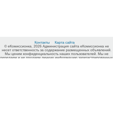
Контакты
Карта сайта
© еКомиссионка, 2026 Администрация сайта еКомиссионка не
несет ответственность за содержание размещенных объявлений.
Мы ценим конфиденциальность наших пользователей. Мы не
передаем и не продаем личную информацию зарегистрированных
пользователей еКомиссионка третьм лицам. Мы не отвечаем за
правила конфиденциальности сайтов на которые ссылается
еКомиссионка. На некоторых страницах нашего сайта
представлена реклама Google Adsense Advertising Network. Чтобы
узнать подробней о правилах конфиденциальности Google
нажмите тут
.
Детали объявления Продам: Продам детскую кроватку б/у
+матрасик с кокосовой стружкой в подарок - Купить: Продам
детскую кроватку б/у +матрасик с кокосовой стружкой в подарок,
Харьков - Продажа: Детские кроватки Харьков - 285891.
-ukrainian