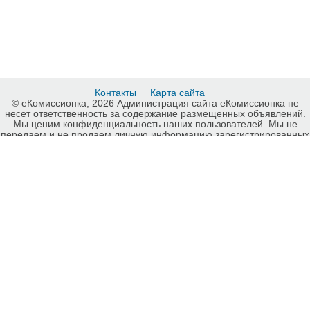
Контакты
Карта сайта
© еКомиссионка, 2026 Администрация сайта еКомиссионка не
несет ответственность за содержание размещенных объявлений.
Мы ценим конфиденциальность наших пользователей. Мы не
передаем и не продаем личную информацию зарегистрированных
пользователей еКомиссионка третьм лицам. Мы не отвечаем за
правила конфиденциальности сайтов на которые ссылается
еКомиссионка. На некоторых страницах нашего сайта
представлена реклама Google Adsense Advertising Network. Чтобы
узнать подробней о правилах конфиденциальности Google
нажмите тут
.
Детали объявления Продам: Системы «Умный
Дом».Проектирование и монтаж . - Купить: Системы «Умный
Дом».Проектирование и монтаж ., Харьков - Продажа: Прочее для
строительства и ремонта Харьков - 244003.
-ukrainian