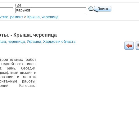
Где
ство, ремонт
>
Крыша, черепица
ты. - Крыша, черепица
ыша, черепица
,
Украина, Харьков и область
троительных работ
ттеджей всех типов.
в, бань, беседки.
ндшафтный дизайн и
ирование и монтаж
нтажные работы.
елий. Качество.