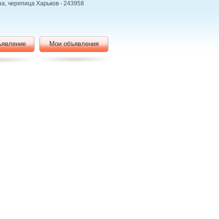
а, черепица Харьков - 243958
ъявление
Мои объявления