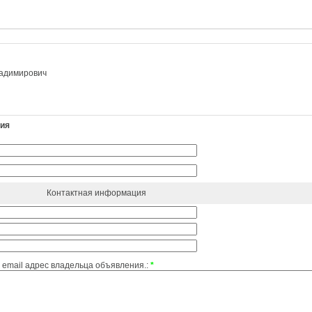
адимирович
ния
Контактная информация
email адрес владельца объявления.:
*