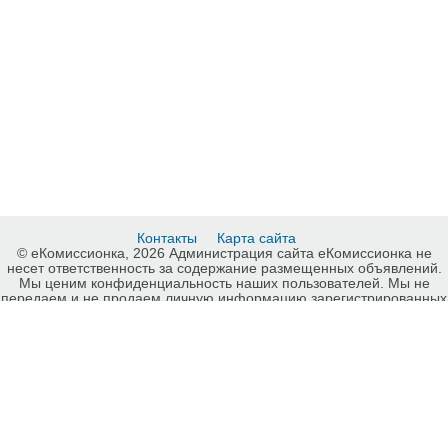
Контакты
Карта сайта
© еКомиссионка, 2026 Администрация сайта еКомиссионка не
несет ответственность за содержание размещенных объявлений.
Мы ценим конфиденциальность наших пользователей. Мы не
передаем и не продаем личную информацию зарегистрированных
пользователей еКомиссионка третьм лицам. Мы не отвечаем за
правила конфиденциальности сайтов на которые ссылается
еКомиссионка. На некоторых страницах нашего сайта
представлена реклама Google Adsense Advertising Network. Чтобы
узнать подробней о правилах конфиденциальности Google
нажмите тут
.
Детали объявления Продам: Весь спектр ремонтно-строительных
работ любой сложности: - Купить: Весь спектр ремонтно-
строительных работ любой сложности: , Харьков - Продажа: