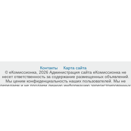
Контакты
Карта сайта
© еКомиссионка, 2026 Администрация сайта еКомиссионка не
несет ответственность за содержание размещенных объявлений.
Мы ценим конфиденциальность наших пользователей. Мы не
передаем и не продаем личную информацию зарегистрированных
пользователей еКомиссионка третьм лицам. Мы не отвечаем за
правила конфиденциальности сайтов на которые ссылается
еКомиссионка. На некоторых страницах нашего сайта
представлена реклама Google Adsense Advertising Network. Чтобы
узнать подробней о правилах конфиденциальности Google
нажмите тут
.
Детали объявления Продам: Утюг Clatronic DB 3106 Цена 200грн -
Купить: Утюг Clatronic DB 3106 Цена 200грн, Харьков - Продажа:
Утюги Харьков - 210130.