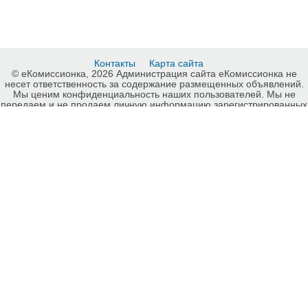
Контакты
Карта сайта
© еКомиссионка, 2026 Администрация сайта еКомиссионка не
несет ответственность за содержание размещенных объявлений.
Мы ценим конфиденциальность наших пользователей. Мы не
передаем и не продаем личную информацию зарегистрированных
пользователей еКомиссионка третьм лицам. Мы не отвечаем за
правила конфиденциальности сайтов на которые ссылается
еКомиссионка. На некоторых страницах нашего сайта
представлена реклама Google Adsense Advertising Network. Чтобы
узнать подробней о правилах конфиденциальности Google
нажмите тут
.
Детали объявления Продам: Маркетинг и реклама. Обучение в
Харькове - Купить: Маркетинг и реклама. Обучение в Харькове,
Харьков - Продажа: Обучающие фильмы Харьков - 165842.
-ukrainian