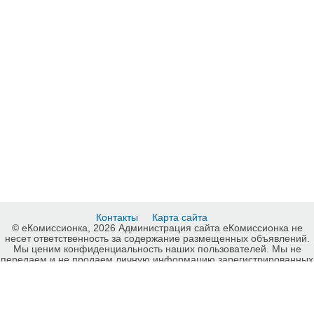
Контакты
Карта сайта
© еКомиссионка, 2026 Администрация сайта еКомиссионка не
несет ответственность за содержание размещенных объявлений.
Мы ценим конфиденциальность наших пользователей. Мы не
передаем и не продаем личную информацию зарегистрированных
пользователей еКомиссионка третьм лицам. Мы не отвечаем за
правила конфиденциальности сайтов на которые ссылается
еКомиссионка. На некоторых страницах нашего сайта
представлена реклама Google Adsense Advertising Network. Чтобы
узнать подробней о правилах конфиденциальности Google