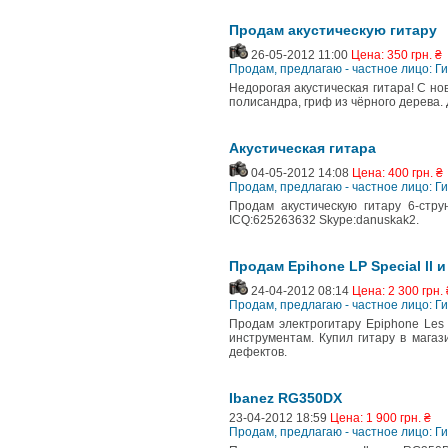
Продам акустическую гитару
26-05-2012 11:00
Цена: 350 грн. ₴
Продам, предлагаю - частное лицо: Г
Недорогая акустическая гитара! С но
полисандра, гриф из чёрного дерева.
Акустическая гитара
04-05-2012 14:08
Цена: 400 грн. ₴
Продам, предлагаю - частное лицо: Г
Продам акустическую гитару 6-стру
ICQ:625263632 Skype:danuskak2.
Продам Epihone LP Special ll 
24-04-2012 08:14
Цена: 2 300 грн. 
Продам, предлагаю - частное лицо: Г
Продам электрогитару Epiphone Les 
инструментам. Купил гитару в магаз
дефектов.
Ibanez RG350DX
23-04-2012 18:59
Цена: 1 900 грн. ₴
Продам, предлагаю - частное лицо: Г