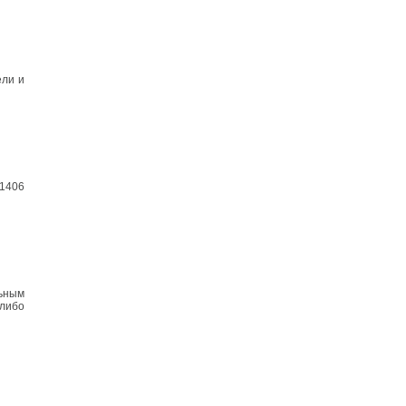
ели и
01406
льным
 либо