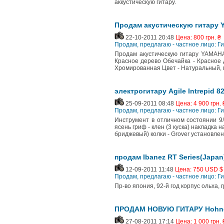
аккустическую гитару.
Продам акустическую гитару 
22-10-2011 20:48
Цена: 800 грн. ₴
Продам, предлагаю - частное лицо: Г
Продам акустическую гитару YAMAHA
Красное дерево Обечайка - Красное 
Хромированная Цвет - Натуральный, г
электрогитару Agile Intrepid 8
25-09-2011 08:48
Цена: 4 900 грн. 
Продам, предлагаю - частное лицо: Г
Инструмент в отличном состоянии 9/1
ясень гриф - клен (3 куска) накладка 
бриджевый) колки - Grover установлен
продам Ibanez RT Series(Japan
12-09-2011 11:48
Цена: 750 USD $
Продам, предлагаю - частное лицо: Г
Пр-во япония, 92-й год корпус ольха, 
ПРОДАМ НОВУЮ ГИТАРУ Hohne
27-08-2011 17:14
Цена: 1 000 грн. 