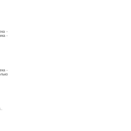
ека -
ика -
ека -
олько
..