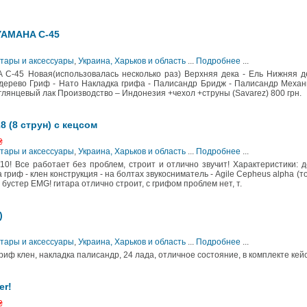
YAMAHA C-45
итары и аксессуары
,
Украина, Харьков и область
...
Подробнее
...
 C-45 Новая(использовалась несколько раз) Верхняя дека - Ель Нижняя д
дерево Гриф - Нато Накладка грифа - Палисандр Бридж - Палисандр Механ
лянцевый лак Производство – Индонезия +чехол +струны (Savarez) 800 грн.
28 (8 струн) с кецсом
₴
итары и аксессуары
,
Украина, Харьков и область
...
Подробнее
...
0! Все работает без проблем, строит и отлично звучит! Характеристики: д
на гриф - клен конструкция - на болтах звукосниматель - Agile Cepheus alpha (т
 бустер EMG! гитара отлично строит, с грифом проблем нет, т.
)
итары и аксессуары
,
Украина, Харьков и область
...
Подробнее
...
гриф клен, накладка палисандр, 24 лада, отличное состояние, в комплекте кейс
r!
₴