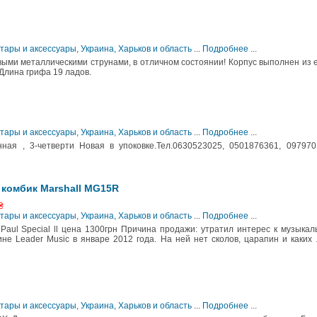
итары и аксессуары
,
Украина, Харьков и область
...
Подробнее
...
выми металлическими струнами, в отличном состоянии! Корпус выполнен из 
 Длина грифа 19 ладов.
итары и аксессуары
,
Украина, Харьков и область
...
Подробнее
...
нная , 3-четверти Новая в упоковке.Тел.0630523025, 0501876361, 09797
и комбик Marshall MG15R
₴
итары и аксессуары
,
Украина, Харьков и область
...
Подробнее
...
Paul Special ll цена 1300грн Причина продажи: утратил интерес к музыка
ине Leader Music в январе 2012 года. На ней нет сколов, царапин и каких
итары и аксессуары
,
Украина, Харьков и область
...
Подробнее
...