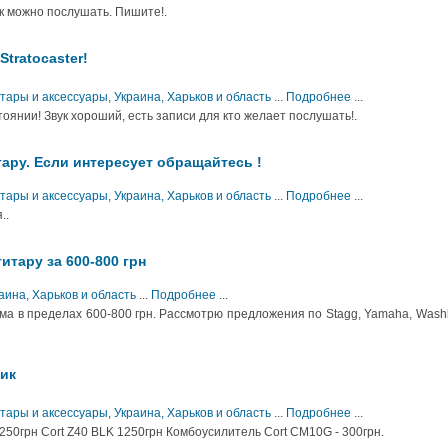
к можно послушать. Пишите!.
tratocaster!
итары и аксессуары
,
Украина, Харьков и область
...
Подробнее
...
тоянии! Звук хороший, есть записи для кто желает послушать!.
тару. Если интересует обращайтесь !
итары и аксессуары
,
Украина, Харьков и область
...
Подробнее
...
..
тару за 600-800 грн
аина, Харьков и область
...
Подробнее
...
ма в пределах 600-800 грн. Рассмотрю предложения по Stagg, Yamaha, Wash
ик
итары и аксессуары
,
Украина, Харьков и область
...
Подробнее
...
1250грн Cort Z40 BLK 1250грн Комбоуcилитель Cort CM10G - 300грн.