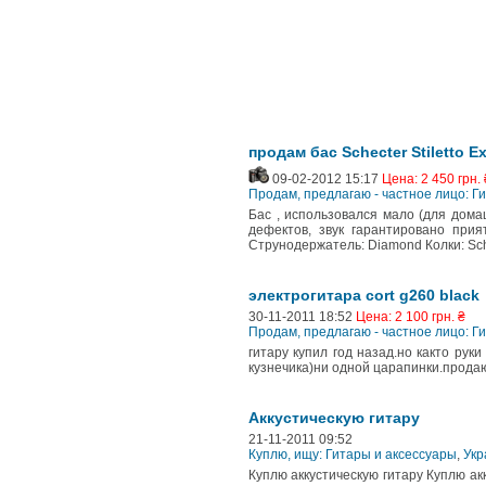
продам бас Schecter Stiletto E
09-02-2012 15:17
Цена: 2 450 грн. 
Продам, предлагаю - частное лицо: Г
Бас , использовался мало (для дома
дефектов, звук гарантировано прия
Струнодержатель: Diamond Колки: Sch
электрогитара cort g260 black
30-11-2011 18:52
Цена: 2 100 грн. ₴
Продам, предлагаю - частное лицо: Г
гитару купил год назад.но както руки
кузнечика)ни одной царапинки.продаю
Аккустическую гитару
21-11-2011 09:52
Куплю, ищу: Гитары и аксессуары
,
Укр
Куплю аккустическую гитару Куплю ак