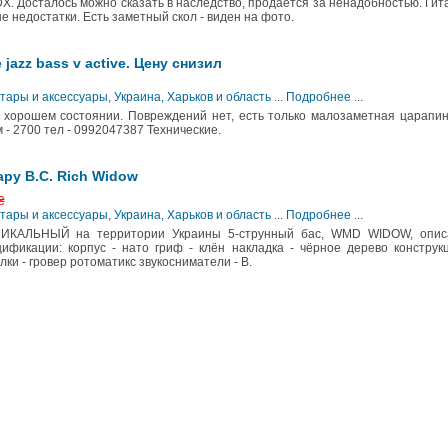
. Досталось можно сказать в наследство, продается за ненадобностью. Гит
недостатки. Есть заметный скол - виден на фото.
 jazz bass v active. Цену снизил
итары и аксессуары
,
Украина, Харьков и область
...
Подробнее
...
хорошем состоянии. Повреждений нет, есть только малозаметная царапи
м - 2700 тел - 0992047387 Технические.
ру B.C. Rich Widow
₴
итары и аксессуары
,
Украина, Харьков и область
...
Подробнее
...
ИКАЛЬНЫЙ на территории Украины 5-струнный бас, WMD WIDOW, опис
фикации: корпус - нато гриф - клён накладка - чёрное дерево конструк
лки - гровер ротоматикс звукосниматели - B.