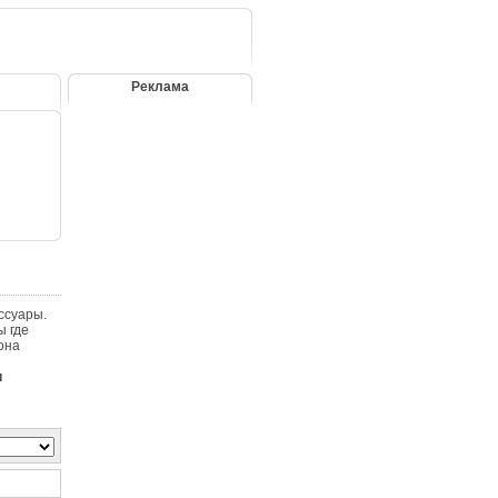
Реклама
ссуары.
ы где
она
и