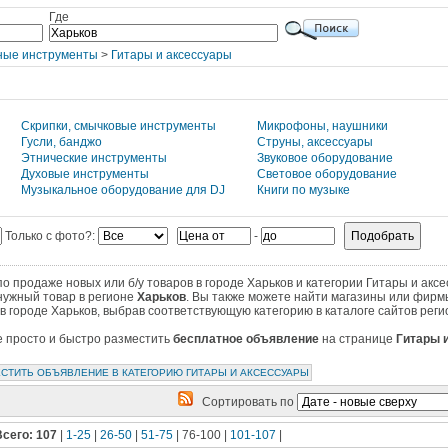
Где
ные инструменты
>
Гитары и аксессуары
Скрипки, смычковые инструменты
Микрофоны, наушники
Гусли, банджо
Струны, аксессуары
Этнические инструменты
Звуковое оборудование
Духовые инструменты
Световое оборудование
Музыкальное оборудование для DJ
Книги по музыке
Только с фото?:
-
 продаже новых или б/у товаров в городе Харьков и категории Гитары и аксе
нужный товар в регионе
Харьков
. Вы также можете найти магазины или фирм
в городе Харьков, выбрав соответствующую категорию в каталоге сайтов реги
те просто и быстро разместить
бесплатное объявление
на странице
Гитары 
СТИТЬ ОБЪЯВЛЕНИЕ В КАТЕГОРИЮ ГИТАРЫ И АКСЕССУАРЫ
Сортировать по
Всего: 107
|
1-25
|
26-50
|
51-75
| 76-100 |
101-107
|