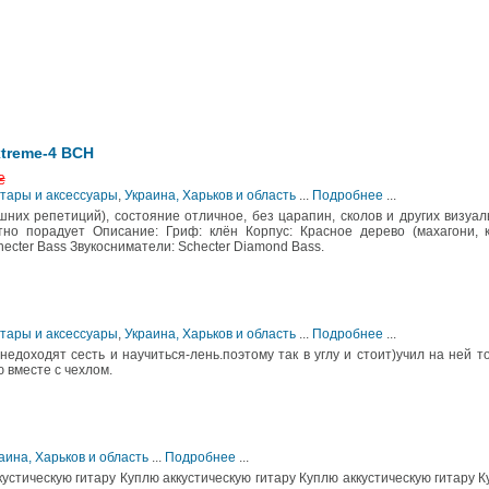
xtreme-4 BCH
₴
итары и аксессуары
,
Украина, Харьков и область
...
Подробнее
...
шних репетиций), состояние отличное, без царапин, сколов и других визуа
тно порадует Описание: Гриф: клён Корпус: Красное дерево (махагони, 
ecter Bass Звукосниматели: Schecter Diamond Bass.
итары и аксессуары
,
Украина, Харьков и область
...
Подробнее
...
 недоходят сесть и научиться-лень.поэтому так в углу и стоит)учил на ней т
 вместе с чехлом.
аина, Харьков и область
...
Подробнее
...
кустическую гитару Куплю аккустическую гитару Куплю аккустическую гитару 